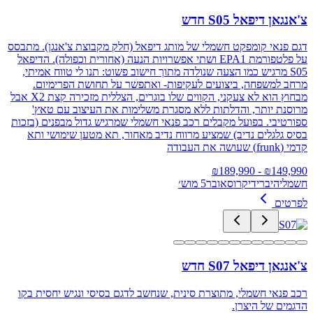
צ'אנגאן דיפאל S05 חדש
דגם פנאי קומפקט חשמלי של מותג דיפאל (חלק מקבוצת צ'אנגן). מתבסס
על פלטפורמת EPA1 ושתי אפשרויות הנעה (אחורית וכפולה). הדיפאל
S05 מרגיש כמו הצעה שנולדה מתוך חישוב פשוט: תנו לי טווח אמיתי,
מרחב למשפחה, ביצועים לעקיפות- ואתפשר על תחושת הפרימיום.
מבחוץ הוא לא צעקני, הקווים שלו בוגרים, הצללית מזכירה קצת X2 אבל
מרוסנת יותר, והדלתות ללא מסגרת משלימות את העיצוב עם טאץ'
ספורטיבי. בפועל מקבלים רכב פנאי חשמלי שמרגיש גדול מבפנים (בזכות
בסיס גלגלים נדיב) שמציע מרווח נדיב מאחור, תא מטען שימושי ותא
קדמי (frunk) שעושה את העבודה
189,990
- ₪
₪
149,990
חשמלי
היברידי
קרוסאובר
5 מוש׳
לפרטים
צ'אנגאן דיפאל S07 חדש
רכב פנאי חשמלי, מתוצרת סינית, שנחשב לדגם בסיסי ונגיש יחסית בקו
הדגמים של היצרן.