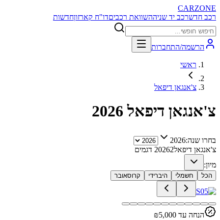
CARZONE
רכב חדש
רכב יד שניה
השוואת רכבים
דו"ח קארזון
חדשות
הרשמה/התחברות
ראשי
צ'אנגאן דיפאל
צ'אנגאן דיפאל
2026
בחרו שנה:
2026
צ'אנגאן דיפאל
2
2026
דגמים
מיון:
הכל
חשמלי
היברידי
קרוסאובר
הנחה עד ₪
5,000