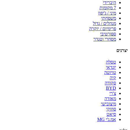
היברידי
7 מקומות
מיני / ג'יפון
משפחתי
מנהלים / גדול
פרימיום / יוקרה
ספורטיבי
מסחרי וטנדר
יצרנים
טסלה
יונדאי
טויוטה
קיה
סקודה
BYD
צ'רי
מאזדה
מיצובישי
סוזוקי
סיאט
אמ.ג'י MG