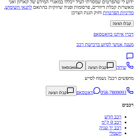
ידוע לי שהפרטים שמסרתי לעיל ייכללו במאגרי המידע של קארזון ואני
מאשר/ת קבלת דיוורים, פרסומות ופניה שיווקית בהתאם
לתנאי השימוש
,
מדיניות הפרטיות
וחוק הגנת הצרכן
קבלו הצעה
דברו איתנו בוואטסאפ
מענה אנושי לסיוע ברכישת רכב
שיחה
קבלו הצעה
וואטסאפ
מחפשים רכב? נשמח לסייע
058-7809093
וואטסאפ
קבלו הצעה
רכבים
רכב חדש
רכב 0 ק"מ
רכב יד שניה
חשמלי