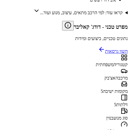
קראו עוד: למי הרכב מתאים, עיצוב, מנוע ועוד...
מפרט טכני
-
דודג' קאליבר
נתונים טכניים, ביצועים ומידות
השוו גרסאות
קטגוריה
משפחתית
מרכב
האצ'בק
מקומות ישיבה
5
דלתות
5
סוג מנוע
בנזין