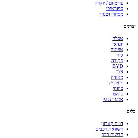
פרימיום / יוקרה
ספורטיבי
מסחרי וטנדר
יצרנים
טסלה
יונדאי
טויוטה
קיה
סקודה
BYD
צ'רי
מאזדה
מיצובישי
סוזוקי
סיאט
אמ.ג'י MG
כלים
דו"ח קארזון
השוואת רכבים
חדשות רכב