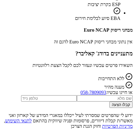
ESP בקרת יציבות
EBA סיוע לבלימת חירום
מבחני ריסוק Euro NCAP
אין נתוני מבחני ריסוק Euro NCAP לדגם זה
מתעניינים ב
דודג' קאליבר
?
השאירו פרטים עכשיו ונעזור לכם לקבל הצעת רלוונטיות
ללא התחייבות
מענה מהיר
או חייגו עכשיו:
058-7809093
קבלו הצעה
ידוע לי שהפרטים שמסרתי לעיל ייכללו במאגרי המידע של קארזון ואני
מאשר/ת קבלת דיוורים, פרסומות ופניה שיווקית בהתאם
לתנאי השימוש
,
מדיניות הפרטיות
וחוק הגנת הצרכן