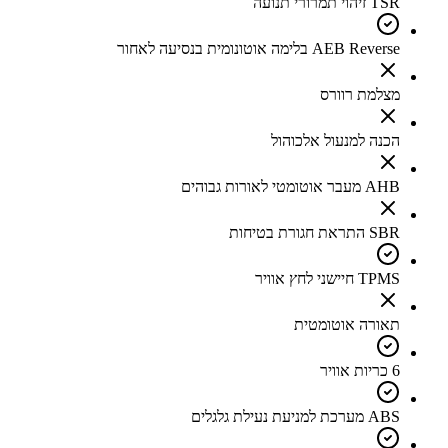
TSR זיהוי תמרורי תנועה
AEB Reverse בלימה אוטונומית בנסיעה לאחור
מצלמת רוורס
הכנה למנעול אלכוהול
AHB מעבר אוטומטי לאורות גבוהים
SBR התראת חגורת בטיחות
TPMS חיישני לחץ אוויר
תאורה אוטומטית
6 כריות אוויר
ABS מערכת למניעת נעילת גלגלים