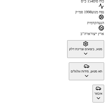
כוח סוס
154 כ״ס
נפח מנוע
1998 סמ״ק
הנעה
קדמית
ארץ ייצור
ארה"ב
מנוע, ביצועים וצריכת דלק
תא מטען, מידות וגלגלים
איבזור