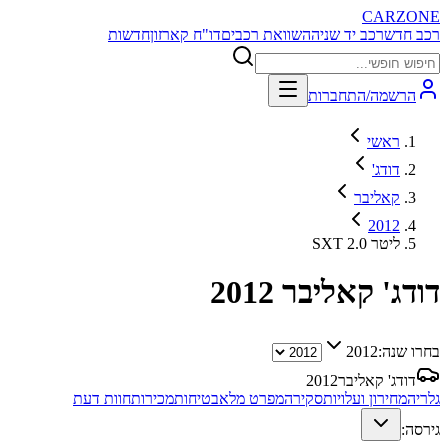
CARZONE
רכב חדש
רכב יד שניה
השוואת רכבים
דו"ח קארזון
חדשות
הרשמה/התחברות
ראשי
דודג'
קאליבר
2012
SXT 2.0 ליטר
דודג' קאליבר
2012
בחרו שנה:
2012
דודג' קאליבר
2012
גלריה
מחירון ועלויות
סקירה
מפרט מלא
בטיחות
מכירות
חוות דעת
גירסה: