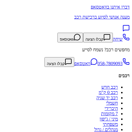
דברו איתנו בוואטסאפ
מענה אנושי לסיוע ברכישת רכב
שיחה
קבלו הצעה
וואטסאפ
מחפשים רכב? נשמח לסייע
058-7809093
וואטסאפ
קבלו הצעה
רכבים
רכב חדש
רכב 0 ק"מ
רכב יד שניה
חשמלי
היברידי
7 מקומות
מיני / ג'יפון
משפחתי
מנהלים / גדול