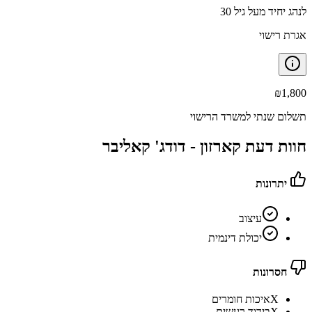
לנהג יחיד מעל גיל 30
אגרת רישוי
₪
1,800
תשלום שנתי למשרד הרישוי
חוות דעת קארזון -
דודג' קאליבר
יתרונות
עיצוב
יכולת דינמית
חסרונות
X
איכות חומרים
X
בידוד רעשים