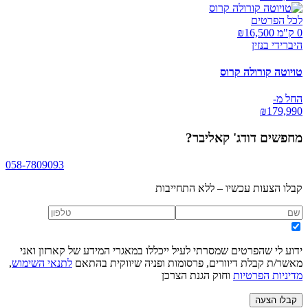
לכל הפרטים
0 ק"מ ₪
16,500
היברידי בנזין
טויוטה קורולה קרוס
החל מ-
₪
179,990
מחפשים
דודג' קאליבר
?
058-7809093
קבלו הצעות עכשיו – ללא התחייבות
ידוע לי שהפרטים שמסרתי לעיל ייכללו במאגרי המידע של קארזון ואני
מאשר/ת קבלת דיוורים, פרסומות ופניה שיווקית בהתאם
לתנאי השימוש
,
מדיניות הפרטיות
וחוק הגנת הצרכן
קבלו הצעה