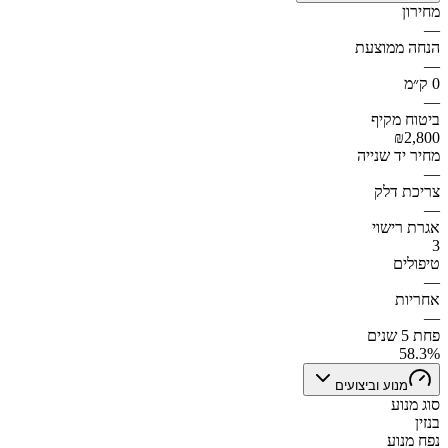
מחירון
—
הנחה ממוצעת
—
0 ק״מ
—
ביטוח מקיף
₪2,800
מחיר יד שנייה
—
צריכת דלק
—
אגרת רישוי
3
טיפולים
—
אחריות
—
פחת 5 שנים
58.3%
מנוע וביצועים
סוג מנוע
בנזין
נפח מנוע