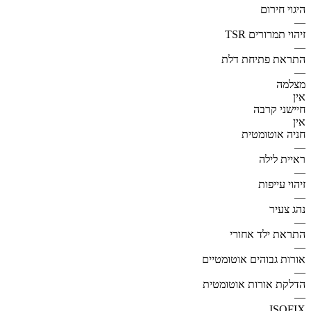
היגוי חירום
—
זיהוי תמרורים TSR
—
התראת פתיחת דלת
—
מצלמה
אין
חיישני קרבה
אין
חניה אוטומטית
—
ראיית לילה
—
זיהוי עייפות
—
נהג צעיר
—
התראת ילד אחורי
—
אורות גבוהים אוטומטיים
—
הדלקת אורות אוטומטית
—
ISOFIX