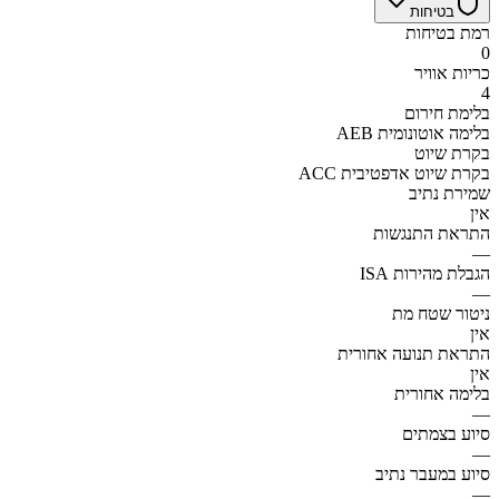
בטיחות
רמת בטיחות
0
כריות אוויר
4
בלימת חירום
AEB בלימה אוטונומית
בקרת שיוט
ACC בקרת שיוט אדפטיבית
שמירת נתיב
אין
התראת התנגשות
—
הגבלת מהירות ISA
—
ניטור שטח מת
אין
התראת תנועה אחורית
אין
בלימה אחורית
—
סיוע בצמתים
—
סיוע במעבר נתיב
—