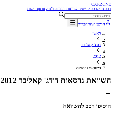
CARZONE
רכב חדש
רכב יד שניה
השוואת רכבים
דו"ח קארזון
חדשות
הרשמה/התחברות
ראשי
דודג' קאליבר
2012
השוואת גרסאות
השוואת גרסאות
דודג' קאליבר 2012
הוסיפו רכב להשוואה