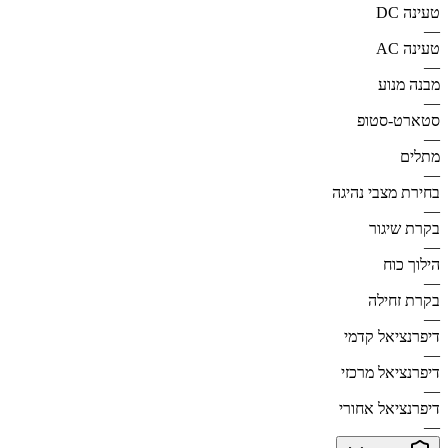
טעינה DC
—
טעינה AC
—
מבנה מנוע
—
סטארט-סטופ
—
מתלים
—
בחירת מצבי נהיגה
—
בקרת שיגור
—
הילוך כוח
—
בקרת זחילה
—
דיפרנציאל קדמי
—
דיפרנציאל מרכזי
—
דיפרנציאל אחורי
—