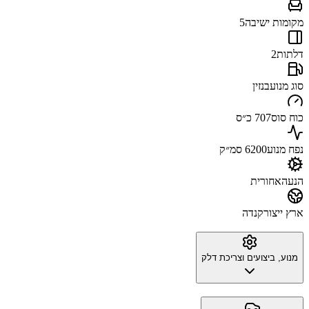
מקומות ישיבה
5
דלתות
2
סוג מנוע
בנזין
כוח סוס
707 כ״ס
נפח מנוע
6200 סמ״ק
הנעה
אחורית
ארץ ייצור
קנדה
מנוע, ביצועים וצריכת דלק