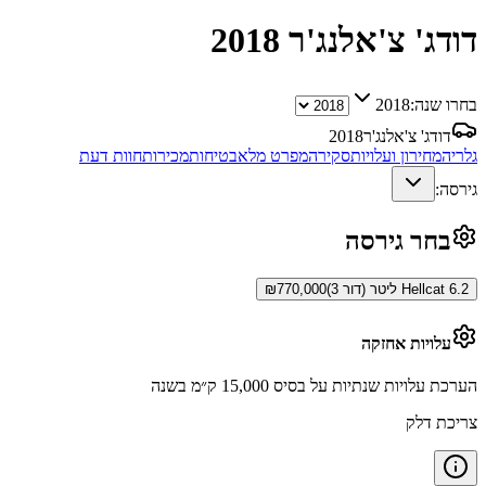
דודג' צ'אלנג'ר
2018
בחרו שנה:
2018
דודג' צ'אלנג'ר
2018
גלריה
מחירון ועלויות
סקירה
מפרט מלא
בטיחות
מכירות
חוות דעת
גירסה:
בחר גירסה
Hellcat 6.2 ליטר (דור 3)
770,000
₪
עלויות אחזקה
הערכת עלויות שנתיות על בסיס 15,000 ק״מ בשנה
צריכת דלק