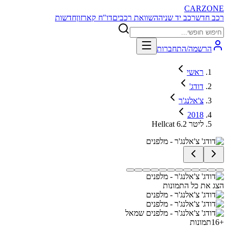
CARZONE
רכב חדש
רכב יד שניה
השוואת רכבים
דו"ח קארזון
חדשות
הרשמה/התחברות
ראשי
דודג'
צ'אלנג'ר
2018
Hellcat 6.2 ליטר
הצג את כל התמונות
+
16
תמונות