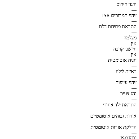
היגוי חירום
—
זיהוי תמרורים TSR
—
התראת פתיחת דלת
—
מצלמה
אין
חיישני קרבה
אין
חניה אוטומטית
—
ראיית לילה
—
זיהוי עייפות
—
נהג צעיר
—
התראת ילד אחורי
—
אורות גבוהים אוטומטיים
—
הדלקת אורות אוטומטית
—
ISOFIX