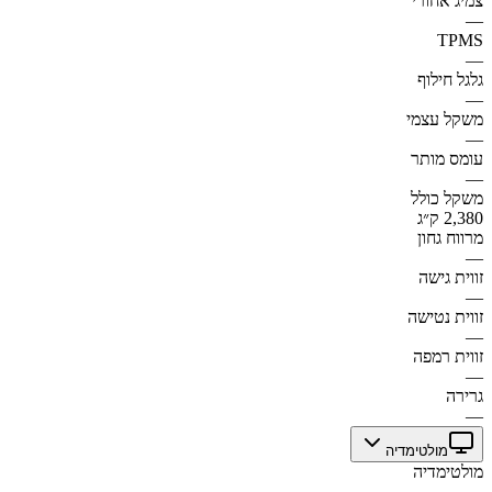
צמיג אחורי
—
TPMS
—
גלגל חילוף
—
משקל עצמי
—
עומס מותר
—
משקל כולל
2,380 ק״ג
מרווח גחון
—
זווית גישה
—
זווית נטישה
—
זווית רמפה
—
גרירה
—
מולטימדיה
מולטימדיה
—