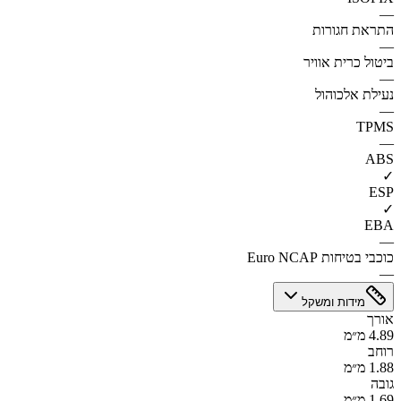
—
התראת חגורות
—
ביטול כרית אוויר
—
נעילת אלכוהול
—
TPMS
—
ABS
✓
ESP
✓
EBA
—
כוכבי בטיחות Euro NCAP
—
מידות ומשקל
אורך
4.89 מ״מ
רוחב
1.88 מ״מ
גובה
1.69 מ״מ