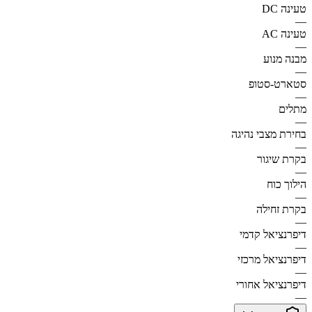
טעינה DC
—
טעינה AC
—
מבנה מנוע
—
סטארט-סטופ
—
מתלים
—
בחירת מצבי נהיגה
—
בקרת שיגור
—
הילוך כוח
—
בקרת זחילה
—
דיפרנציאל קדמי
—
דיפרנציאל מרכזי
—
דיפרנציאל אחורי
—