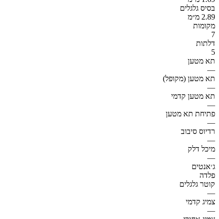
בסיס גלגלים
2.89 מ״מ
מקומות
7
דלתות
5
תא מטען
—
תא מטען (מקופל)
—
תא מטען קדמי
—
פתיחת תא מטען
—
רדיוס סיבוב
—
מיכל דלק
—
ג׳אנטים
פלדה
קוטר גלגלים
—
צמיג קדמי
—