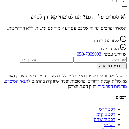
בלם חניה
—
לא סגורים על הדגם? תנו למומחי קארזון לסייע
השאירו פרטים ונחזור אליכם עם ייעוץ מותאם אישית, ללא התחייבות.
ללא התחייבות
מענה מהיר
או חייגו עכשיו:
058-7809093
דברו עם מומחה
ידוע לי שהפרטים שמסרתי לעיל ייכללו במאגרי המידע של קארזון ואני
מאשר/ת קבלת דיוורים, פרסומות ופניה שיווקית בהתאם
לתנאי השימוש
,
מדיניות הפרטיות
וחוק הגנת הצרכן
רכבים
רכב חדש
רכב 0 ק"מ
רכב יד שניה
חשמלי