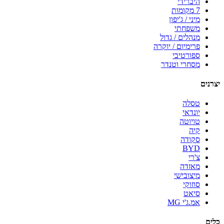
היברידי
7 מקומות
מיני / ג'יפון
משפחתי
מנהלים / גדול
פרימיום / יוקרה
ספורטיבי
מסחרי וטנדר
יצרנים
טסלה
יונדאי
טויוטה
קיה
סקודה
BYD
צ'רי
מאזדה
מיצובישי
סוזוקי
סיאט
אמ.ג'י MG
כלים