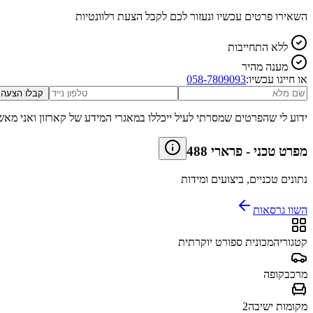
השאירו פרטים עכשיו ונעזור לכם לקבל הצעת רלוונטיות
ללא התחייבות
מענה מהיר
או חייגו עכשיו:
058-7809093
קבלו הצעה
ידוע לי שהפרטים שמסרתי לעיל ייכללו במאגרי המידע של קארזון ואני מאש
מפרט טכני
-
פרארי 488
נתונים טכניים, ביצועים ומידות
השוו גרסאות
קטגוריה
מכונית ספורט יוקרתית
מרכב
קופה
מקומות ישיבה
2