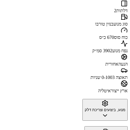
דלתות
2
סוג מנוע
בנזין טורבו
כוח סוס
670 כ״ס
נפח מנוע
3902 סמ״ק
הנעה
אחורית
תאוצה 0-100
3 שניות
ארץ ייצור
איטליה
מנוע, ביצועים וצריכת דלק