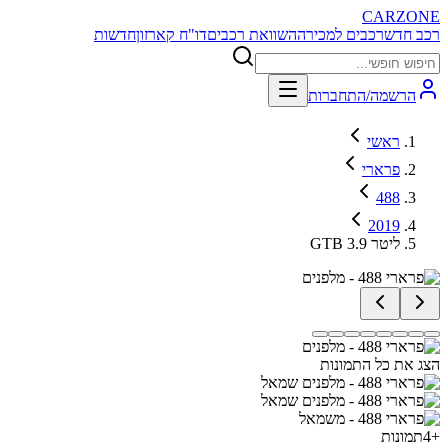
CARZONE
רכב חדש
רכבים למכירה
השוואת רכבים
דו"ח קארזון
חדשות
הרשמה/התחברות
ראשי
פרארי
488
2019
GTB 3.9 ליטר
הצג את כל התמונות
+
4
תמונות