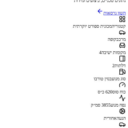
נתונים טכניים, ביצועים ומידות
השוו גרסאות
קטגוריה
מכונית ספורט יוקרתית
מרכב
קופה
מקומות ישיבה
4
דלתות
2
סוג מנוע
בנזין טורבו
כוח סוס
620 כ״ס
נפח מנוע
3855 סמ״ק
הנעה
אחורית