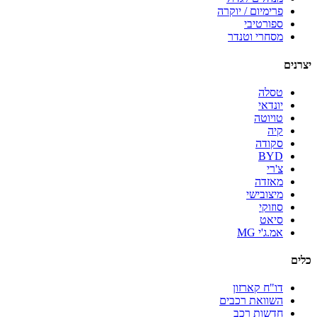
פרימיום / יוקרה
ספורטיבי
מסחרי וטנדר
יצרנים
טסלה
יונדאי
טויוטה
קיה
סקודה
BYD
צ'רי
מאזדה
מיצובישי
סוזוקי
סיאט
אמ.ג'י MG
כלים
דו"ח קארזון
השוואת רכבים
חדשות רכב