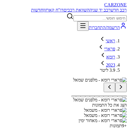
CARZONE
רכב חדש
רכב יד שניה
השוואת רכבים
דו"ח קארזון
חדשות
הרשמה/התחברות
ראשי
פרארי
רומא
2023
3.9 ליטר
הצג את כל התמונות
+
9
תמונות