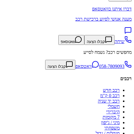
דברו איתנו בוואטסאפ
מענה אנושי לסיוע ברכישת רכב
שיחה
קבלו הצעה
וואטסאפ
מחפשים רכב? נשמח לסייע
058-7809093
וואטסאפ
קבלו הצעה
רכבים
רכב חדש
רכב 0 ק"מ
רכב יד שניה
חשמלי
היברידי
7 מקומות
מיני / ג'יפון
משפחתי
מנהלים / גדול