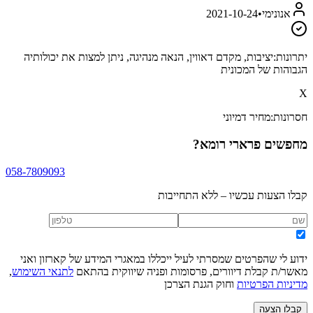
אנונימי
•
2021-10-24
יתרונות:
יציבות, מקדם דאווין, הנאה מנהיגה, ניתן למצות את יכולותיה
הגבוהות של המכונית
X
חסרונות:
מחיר דמיוני
מחפשים
פרארי רומא
?
058-7809093
קבלו הצעות עכשיו – ללא התחייבות
ידוע לי שהפרטים שמסרתי לעיל ייכללו במאגרי המידע של קארזון ואני
מאשר/ת קבלת דיוורים, פרסומות ופניה שיווקית בהתאם
לתנאי השימוש
,
מדיניות הפרטיות
וחוק הגנת הצרכן
קבלו הצעה