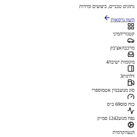
נתונים טכניים, ביצועים ומידות
השוו גרסאות
קטגוריה
מיני
מרכב
האצ'בק
מקומות ישיבה
4
דלתות
3
סוג מנוע
בנזין אטמוספרי
כוח סוס
69 כ״ס
נפח מנוע
1242 סמ״ק
הנעה
קדמית