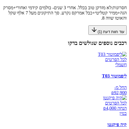
חסרונות:
לא מזדקן טוב בכלל. אחרי 3 שנים- בולמים קידמי ואחורי+מסרק
הגה+ממיר קטליטי+כבל אמרקס נקרע. סך התיקונים מעל 7 אלף שקל
והאוטו שווה 8.
עוד חוות דעת (
1
)
רכבים נוספים שגולשים בדקו
לכל הפרטים
חשמלי
ליפמוטור T03
החל מ-
₪
92,900
לכל הפרטים
הנחה ₪
4,000
בנזין
קיה פיקנטו