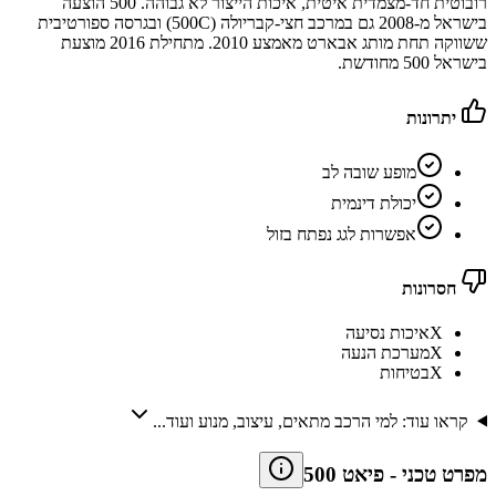
רובוטית חד-מצמדית איטית, איכות הייצור לא גבוהה. 500 הוצעה
בישראל מ-2008 גם במרכב חצי-קבריולה (500C) ובגרסה ספורטיבית
ששווקה תחת מותג אבארט מאמצע 2010. מתחילת 2016 מוצעת
בישראל 500 מחודשת.
יתרונות
מופע שובה לב
יכולת דינמית
אפשרות לגג נפתח בזול
חסרונות
X
איכות נסיעה
X
מערכת הנעה
X
בטיחות
קראו עוד: למי הרכב מתאים, עיצוב, מנוע ועוד...
מפרט טכני
-
פיאט 500