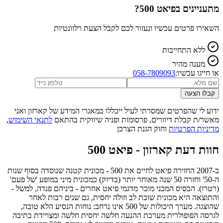
מתעניינים ב
פיאט 500
?
השאירו פרטים עכשיו ונעזור לכם לקבל הצעת רלוונטיות
ללא התחייבות
מענה מהיר
או חייגו עכשיו:
058-7809093
קבלו הצעה
ידוע לי שהפרטים שמסרתי לעיל ייכללו במאגרי המידע של קארזון ואני
מאשר/ת קבלת דיוורים, פרסומות ופניה שיווקית בהתאם
לתנאי השימוש
,
מדיניות הפרטיות
וחוק הגנת הצרכן
חוות דעת קארזון -
פיאט 500
ב-2007 החזירה פיאט לחיים את 500 - מכונית קטנה שנוסדה בסוף שנות
ה-50' וחזרה 50 שנה מאוחר יותר (בדיוק) כמכונית מיני במופע 'של פעם'
(רטרו). הבסיס המכני מוכר מדגמי פיאט אחרים - ביניהם פנדה, למשל -
והתוצאה היא מכונית שובת לב וזולה יחסית, גם שנים רבות לאחר
שהוצגה. מערך היכולות של 500 אינו נרחב: נוחות הנסיע הלא טובה,
לגרסה הפופולרית מערכת ההנעה חלשה יחסית חלשה ומצויידת בתיבה