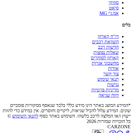
סוזוקי
סיאט
אמ.ג'י MG
כלים
דו"ח קארזון
השוואת רכבים
חדשות רכב
שאלות נפוצות
קארזון לסוחרים
מחשבוני אגרות
אודות
צור קשר
תנאי שימוש
נגישות
מדיניות פרטיות
דווח שגיאה
*המידע המוצג באתר הינו מידע כללי בלבד שנאסף ממקורות פומביים
שונים. המידע עלול להכיל שגיאות, ליקויים וחוסרים. אין במידע כדי להוות
ייעוץ ו/או המלצה לרכב כלשהו. השימוש באתר כפוף
לתנאי השימוש
©
כל הזכויות שמורות 2026
CARZONE