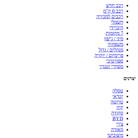
רכב חדש
רכב 0 ק"מ
רכבים למכירה
חשמלי
היברידי
7 מקומות
מיני / ג'יפון
משפחתי
מנהלים / גדול
פרימיום / יוקרה
ספורטיבי
מסחרי וטנדר
יצרנים
טסלה
יונדאי
טויוטה
קיה
סקודה
BYD
צ'רי
מאזדה
מיצובישי