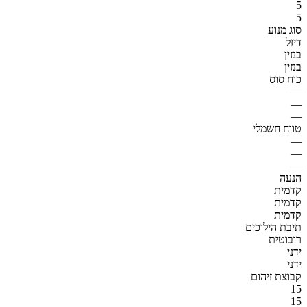
5
5
סוג מנוע
דיזל
בנזין
בנזין
כוח סוס
—
—
—
טווח חשמלי
—
—
—
הנעה
קדמית
קדמית
קדמית
תיבת הילוכים
רובוטית
ידני
ידני
קבוצת זיהום
15
15