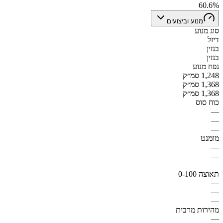
60.6%
מנוע וביצועים
סוג מנוע
דיזל
בנזין
בנזין
נפח מנוע
1,248 סמ״ק
1,368 סמ״ק
1,368 סמ״ק
כוח סוס
—
—
—
מומנט
—
—
—
תאוצה 0-100
—
—
—
מהירות מרבית
—