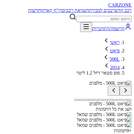
CARZONE
רכב חדש
רכבים למכירה
השוואת רכבים
דו"ח קארזון
חדשות
הרשמה/התחברות
ראשי
פיאט
500L
2014
פופ סטאר דיזל 1.2 ליטר
הצג את כל התמונות
+
9
תמונות