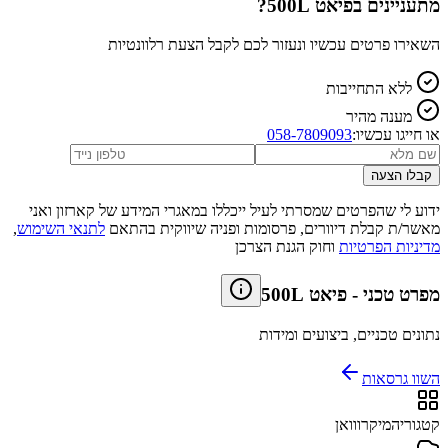
מתעניינים ב
פיאט 500L
?
השאירו פרטים עכשיו ונעזור לכם לקבל הצעת רלוונטיות
ללא התחייבות
מענה מהיר
או חייגו עכשיו:
058-7809093
קבלו הצעה
ידוע לי שהפרטים שמסרתי לעיל ייכללו במאגרי המידע של קארזון ואני
מאשר/ת קבלת דיוורים, פרסומות ופניה שיווקית בהתאם
לתנאי השימוש
,
מדיניות הפרטיות
וחוק הגנת הצרכן
מפרט טכני
-
פיאט 500L
נתונים טכניים, ביצועים ומידות
השוו גרסאות
קטגוריה
מיקרווואן