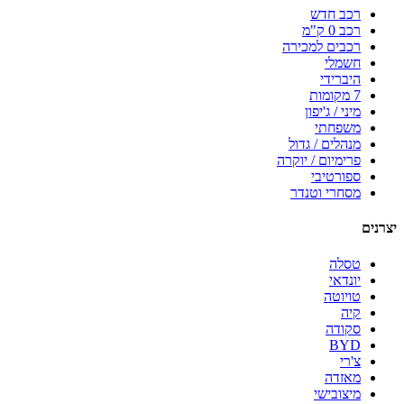
רכב חדש
רכב 0 ק"מ
רכבים למכירה
חשמלי
היברידי
7 מקומות
מיני / ג'יפון
משפחתי
מנהלים / גדול
פרימיום / יוקרה
ספורטיבי
מסחרי וטנדר
יצרנים
טסלה
יונדאי
טויוטה
קיה
סקודה
BYD
צ'רי
מאזדה
מיצובישי