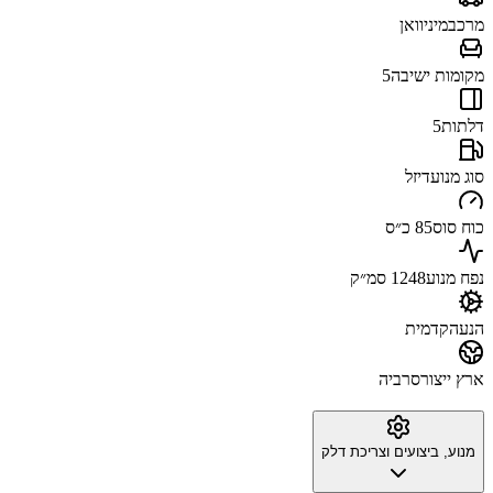
מרכב
מיניוואן
מקומות ישיבה
5
דלתות
5
סוג מנוע
דיזל
כוח סוס
85 כ״ס
נפח מנוע
1248 סמ״ק
הנעה
קדמית
ארץ ייצור
סרביה
מנוע, ביצועים וצריכת דלק