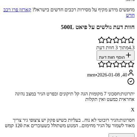
מחפשים מידע מקיף על מסירות רכבים חדשים בישראל?
קארזון פרו רכב
חדש
חוות דעת גולשים על
פיאט 500L
4.3
מתוך
3
חוות דעת
הוסף חוות דעת
•
2026-01-08
40, men
יתרונות:
חסכוני 7 מקומות הגה קל תיקונים ובפרט הגיר במצב נהיגה
אחראית כמעט ואין תקלות
X
חסרונות:
הגיר רובוטי לא נוח.. בעליות כשיש פקק יש ציצופי גיר צריך
מאוד לשמור על הגיר מחימום.. המנוע משתולל כשעוברים את 120 קמש