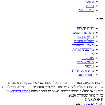
סוזוקי
סיאט
אמ.ג'י MG
כלים
דו"ח קארזון
השוואת רכבים
חדשות רכב
שאלות נפוצות
קארזון לסוחרים
מחשבוני אגרות
אודות
צור קשר
תנאי שימוש
נגישות
מדיניות פרטיות
דווח שגיאה
*המידע המוצג באתר הינו מידע כללי בלבד שנאסף ממקורות פומביים
שונים. המידע עלול להכיל שגיאות, ליקויים וחוסרים. אין במידע כדי להוות
ייעוץ ו/או המלצה לרכב כלשהו. השימוש באתר כפוף
לתנאי השימוש
©
כל הזכויות שמורות 2026
CARZONE