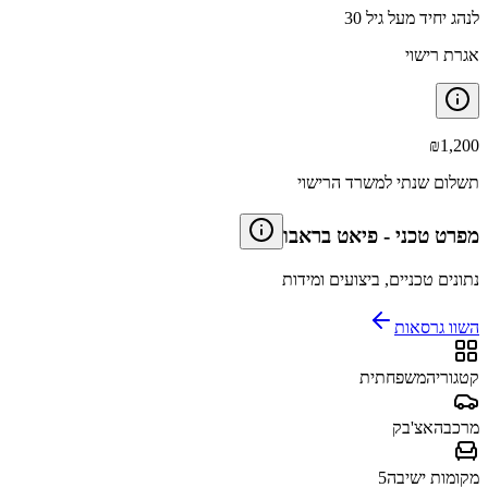
לנהג יחיד מעל גיל 30
אגרת רישוי
₪
1,200
תשלום שנתי למשרד הרישוי
מפרט טכני
-
פיאט בראבו
נתונים טכניים, ביצועים ומידות
השוו גרסאות
קטגוריה
משפחתית
מרכב
האצ'בק
מקומות ישיבה
5