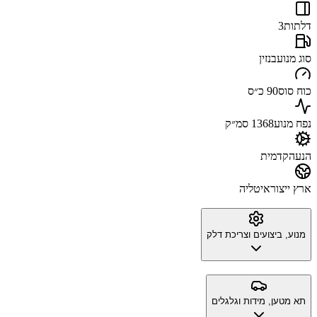
דלתות
3
סוג מנוע
בנזין
כוח סוס
90 כ״ס
נפח מנוע
1368 סמ״ק
הנעה
קדמית
ארץ ייצור
איטליה
מנוע, ביצועים וצריכת דלק
תא מטען, מידות וגלגלים