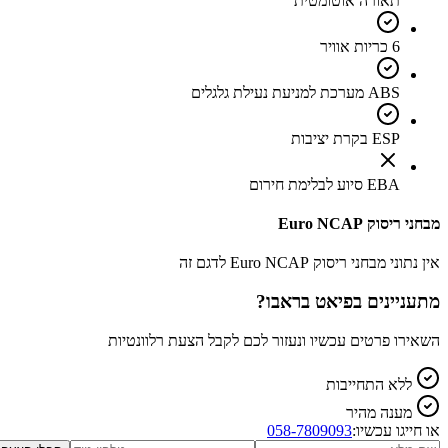
תאורה אוטומטית
6 כריות אוויר
ABS מערכת למניעת נעילת גלגלים
ESP בקרת יציבות
EBA סיוע לבלימת חירום
מבחני ריסוק Euro NCAP
אין נתוני מבחני ריסוק Euro NCAP לדגם זה
מתעניינים ב
פיאט בראבו
?
השאירו פרטים עכשיו ונעזור לכם לקבל הצעת רלוונטיות
ללא התחייבות
מענה מהיר
או חייגו עכשיו:
058-7809093