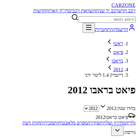
CARZONE
רכב חדש
רכב יד שניה
השוואת רכבים
דו"ח קארזון
חדשות
הרשמה/התחברות
ראשי
פיאט
בראבו
2012
דיינמיק 1.4 ליטר ידני
פיאט בראבו
2012
בחרו שנה:
2012
פיאט בראבו
2012
גלריה
מחירון ועלויות
סקירה
מפרט מלא
בטיחות
מכירות
חוות דעת
גירסה: