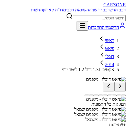
CARZONE
רכב חדש
רכב יד שניה
השוואת רכבים
דו"ח קארזון
חדשות
הרשמה/התחברות
ראשי
פיאט
דובלו
2014
אקטיב 1.3L דיזל 1.2 ליטר ידני
הצג את כל התמונות
+
5
תמונות