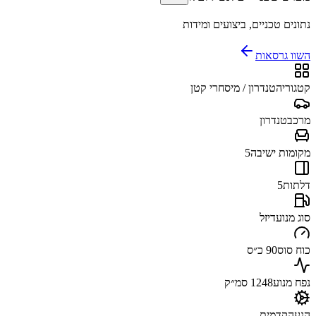
נתונים טכניים, ביצועים ומידות
השוו גרסאות
קטגוריה
טנדרון / מיסחרי קטן
מרכב
טנדרון
מקומות ישיבה
5
דלתות
5
סוג מנוע
דיזל
כוח סוס
90 כ״ס
נפח מנוע
1248 סמ״ק
הנעה
קדמית