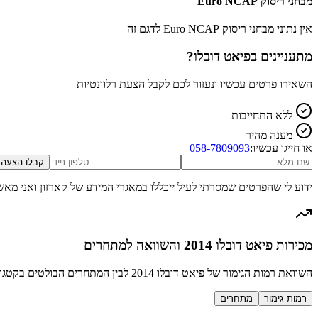
מבחני ריסוק Euro NCAP
אין נתוני מבחני ריסוק Euro NCAP לדגם זה
מתעניינים ב
פיאט דובלו
?
השאירו פרטים עכשיו ונעזור לכם לקבל הצעת רלוונטיות
ללא התחייבות
מענה מהיר
או חייגו עכשיו:
058-7809093
קבלו הצעה
ידוע לי שהפרטים שמסרתי לעיל ייכללו במאגרי המידע של קארזון ואני מאש
מכירות פיאט דובלו 2014 והשוואה למתחרים
השוואת רמות הגימור של פיאט דובלו 2014 לבין המתחרים הבולטים בקטגוריה טנדרון / מיסחרי קטן
רמות גימור
מתחרים