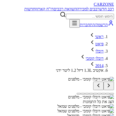
CARZONE
רכב חדש
רכבים למכירה
השוואת רכבים
דו"ח קארזון
חדשות
הרשמה/התחברות
ראשי
פיאט
דובלו
דובלו קומבי
2014
אקטיב 1.3L דיזל 1.2 ליטר ידני
הצג את כל התמונות