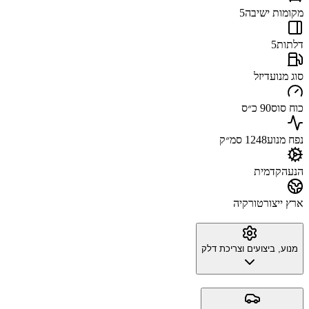
מקומות ישיבה
5
דלתות
5
סוג מנוע
דיזל
כוח סוס
90 כ״ס
נפח מנוע
1248 סמ״ק
הנעה
קדמית
ארץ ייצור
טורקיה
מנוע, ביצועים וצריכת דלק