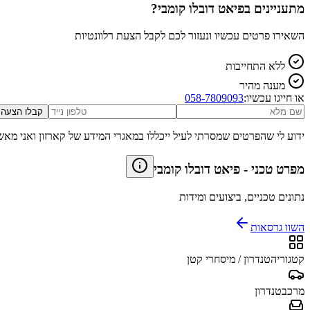
מתעניינים ב
פיאט דובלו קומבי
?
השאירו פרטים עכשיו ונעזור לכם לקבל הצעת רלוונטיות
ללא התחייבות
מענה מהיר
או חייגו עכשיו:
058-7809093
קבלו הצעה
ידוע לי שהפרטים שמסרתי לעיל ייכללו במאגרי המידע של קארזון ואני מאש
מפרט טכני
-
פיאט דובלו קומבי
נתונים טכניים, ביצועים ומידות
השוו גרסאות
קטגוריה
טנדרון / מיסחרי קטן
מרכב
טנדרון