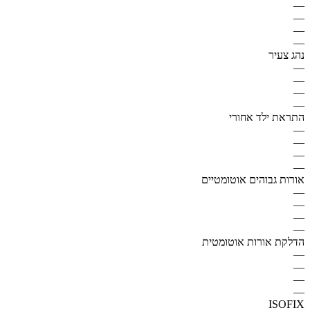
—
—
—
—
נהג צעיר
—
—
—
—
התראת ילד אחורי
—
—
—
—
אורות גבוהים אוטומטיים
—
—
—
—
הדלקת אורות אוטומטית
—
—
—
—
ISOFIX