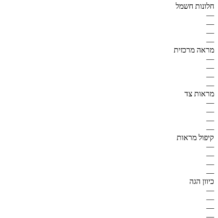
חלונות חשמל
—
—
—
—
מראה מרכזית
—
—
—
—
מראות צד
—
—
—
—
קיפול מראות
—
—
—
—
כיוון הגה
—
—
—
—