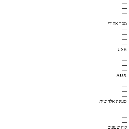
—
—
—
—
מסך אחורי
—
—
—
—
USB
—
—
—
—
AUX
—
—
—
—
טעינה אלחוטית
—
—
—
—
לוח שעונים