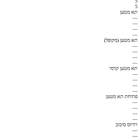
5
5
תא מטען
—
—
—
—
תא מטען (מקופל)
—
—
—
—
תא מטען קדמי
—
—
—
—
פתיחת תא מטען
—
—
—
—
רדיוס סיבוב
—
—