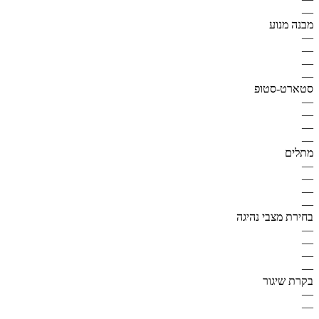
—
מבנה מנוע
—
—
—
—
סטארט-סטופ
—
—
—
—
מתלים
—
—
—
—
בחירת מצבי נהיגה
—
—
—
—
בקרת שיגור
—
—