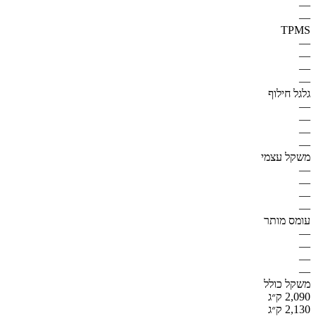
—
—
TPMS
—
—
—
—
גלגל חילוף
—
—
—
—
משקל עצמי
—
—
—
—
עומס מותר
—
—
—
—
משקל כולל
2,090 ק״ג
2,130 ק״ג