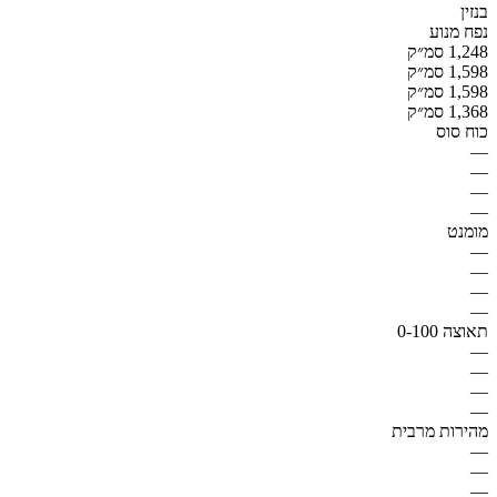
בנזין
נפח מנוע
1,248 סמ״ק
1,598 סמ״ק
1,598 סמ״ק
1,368 סמ״ק
כוח סוס
—
—
—
—
מומנט
—
—
—
—
תאוצה 0-100
—
—
—
—
מהירות מרבית
—
—
—