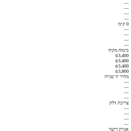
—
—
—
—
0 ק״מ
—
—
—
—
ביטוח מקיף
₪3,400
₪3,400
₪3,400
₪3,800
מחיר יד שנייה
—
—
—
—
צריכת דלק
—
—
—
—
אגרת רישוי