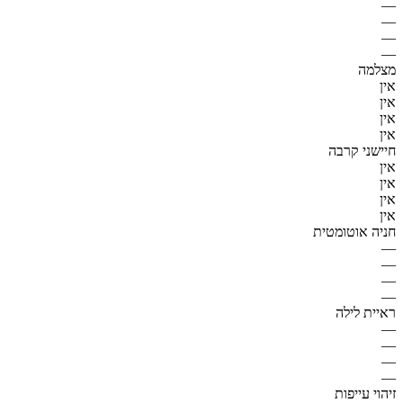
—
—
—
—
מצלמה
אין
אין
אין
אין
חיישני קרבה
אין
אין
אין
אין
חניה אוטומטית
—
—
—
—
ראיית לילה
—
—
—
—
זיהוי עייפות