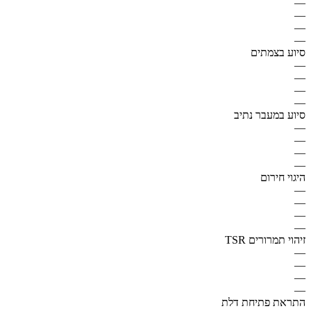
—
—
—
—
סיוע בצמתים
—
—
—
—
סיוע במעבר נתיב
—
—
—
—
היגוי חירום
—
—
—
—
זיהוי תמרורים TSR
—
—
—
—
התראת פתיחת דלת