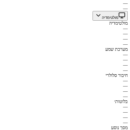
—
—
מולטימדיה
מולטימדיה
—
—
—
—
מערכת שמע
—
—
—
—
חיבור סלולרי
—
—
—
—
בלוטות׳
—
—
—
—
מסך נוסע