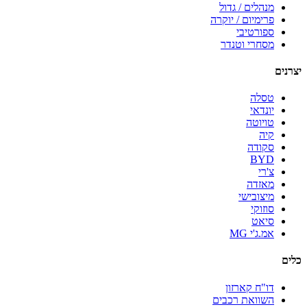
מנהלים / גדול
פרימיום / יוקרה
ספורטיבי
מסחרי וטנדר
יצרנים
טסלה
יונדאי
טויוטה
קיה
סקודה
BYD
צ'רי
מאזדה
מיצובישי
סוזוקי
סיאט
אמ.ג'י MG
כלים
דו"ח קארזון
השוואת רכבים