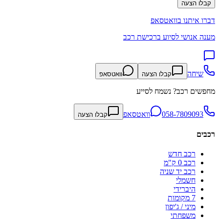
קבלו הצעה
דברו איתנו בוואטסאפ
מענה אנושי לסיוע ברכישת רכב
שיחה
קבלו הצעה
וואטסאפ
מחפשים רכב? נשמח לסייע
058-7809093
וואטסאפ
קבלו הצעה
רכבים
רכב חדש
רכב 0 ק"מ
רכב יד שניה
חשמלי
היברידי
7 מקומות
מיני / ג'יפון
משפחתי