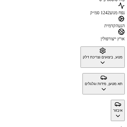
נפח מנוע
1242 סמ״ק
הנעה
קדמית
ארץ ייצור
פולין
מנוע, ביצועים וצריכת דלק
תא מטען, מידות וגלגלים
איבזור