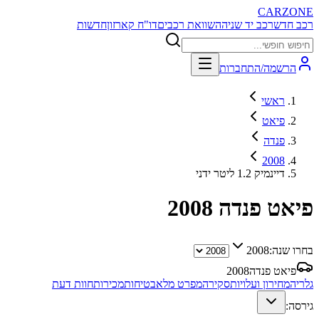
CARZONE
רכב חדש
רכב יד שניה
השוואת רכבים
דו"ח קארזון
חדשות
הרשמה/התחברות
ראשי
פיאט
פנדה
2008
דיינמיק 1.2 ליטר ידני
פיאט פנדה
2008
בחרו שנה:
2008
פיאט פנדה
2008
גלריה
מחירון ועלויות
סקירה
מפרט מלא
בטיחות
מכירות
חוות דעת
גירסה: