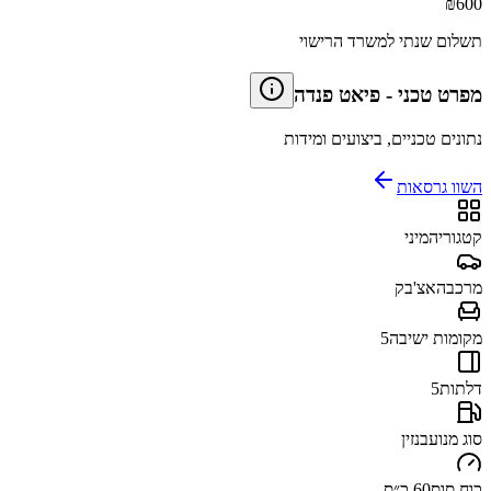
₪
600
תשלום שנתי למשרד הרישוי
מפרט טכני
-
פיאט פנדה
נתונים טכניים, ביצועים ומידות
השוו גרסאות
קטגוריה
מיני
מרכב
האצ'בק
מקומות ישיבה
5
דלתות
5
סוג מנוע
בנזין
כוח סוס
60 כ״ס