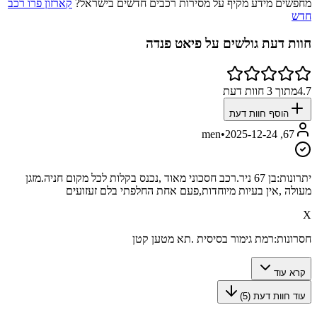
מחפשים מידע מקיף על מסירות רכבים חדשים בישראל?
קארזון פרו רכב
חדש
חוות דעת גולשים על
פיאט פנדה
4.7
מתוך
3
חוות דעת
הוסף חוות דעת
•
2025-12-24
67, men
יתרונות:
בן 67 ניר.רכב חסכוני מאוד ,נכנס בקלות לכל מקום חניה.מזגן
מעולה ,אין בעיות מיוחדות,פעם אחת החלפתי בלם זעזועים
X
חסרונות:
רמת גימור בסיסית .תא מטען קטן
קרא עוד
עוד חוות דעת (
5
)