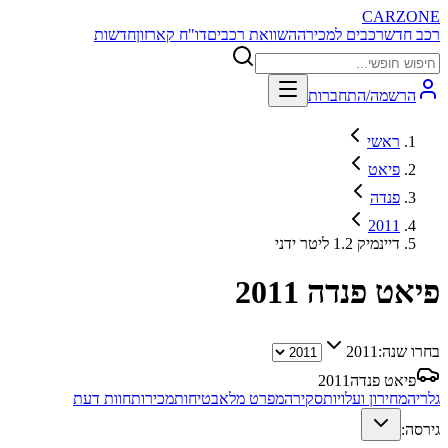
CARZONE
רכב חדש
רכבים למכירה
השוואת רכבים
דו"ח קארזון
חדשות
הרשמה/התחברות
ראשי
פיאט
פנדה
2011
דיינמיק 1.2 ליטר ידני
פיאט פנדה
2011
בחרו שנה:
2011
פיאט פנדה
2011
גלריה
מחירון ועלויות
סקירה
מפרט מלא
בטיחות
מכירות
חוות דעת
גירסה: