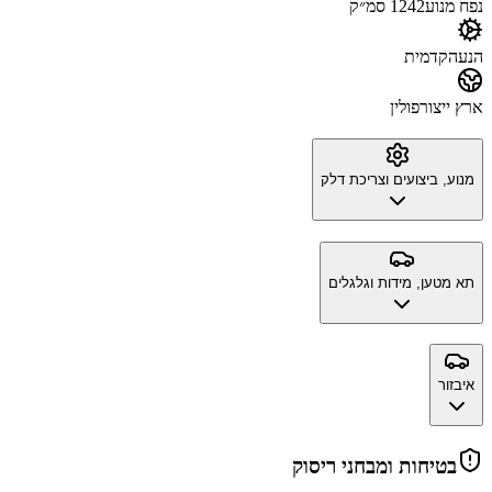
נפח מנוע
1242 סמ״ק
הנעה
קדמית
ארץ ייצור
פולין
מנוע, ביצועים וצריכת דלק
תא מטען, מידות וגלגלים
איבזור
בטיחות ומבחני ריסוק