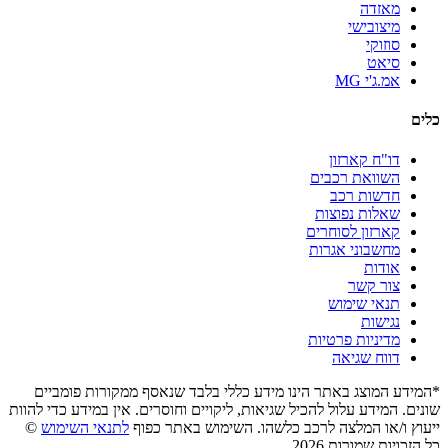
מאזדה
מיצובישי
סוזוקי
סיאט
אמ.ג'י MG
כלים
דו"ח קארזון
השוואת רכבים
חדשות רכב
שאלות נפוצות
קארזון לסוחרים
מחשבוני אגרות
אודות
צור קשר
תנאי שימוש
נגישות
מדיניות פרטיות
דווח שגיאה
*המידע המוצג באתר הינו מידע כללי בלבד שנאסף ממקורות פומביים
שונים. המידע עלול להכיל שגיאות, ליקויים וחוסרים. אין במידע כדי להוות
ייעוץ ו/או המלצה לרכב כלשהו. השימוש באתר כפוף
לתנאי השימוש
©
כל הזכויות שמורות 2026