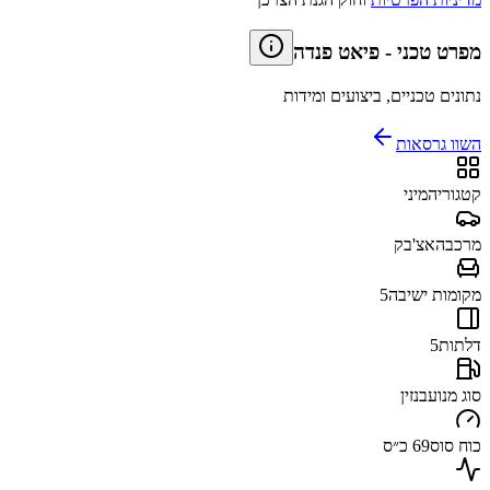
מפרט טכני
-
פיאט פנדה
נתונים טכניים, ביצועים ומידות
השוו גרסאות
קטגוריה
מיני
מרכב
האצ'בק
מקומות ישיבה
5
דלתות
5
סוג מנוע
בנזין
כוח סוס
69 כ״ס