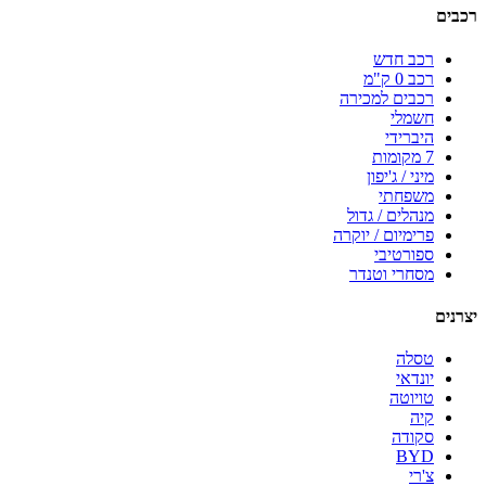
רכבים
רכב חדש
רכב 0 ק"מ
רכבים למכירה
חשמלי
היברידי
7 מקומות
מיני / ג'יפון
משפחתי
מנהלים / גדול
פרימיום / יוקרה
ספורטיבי
מסחרי וטנדר
יצרנים
טסלה
יונדאי
טויוטה
קיה
סקודה
BYD
צ'רי