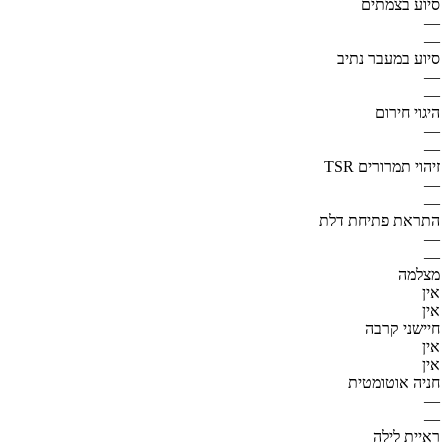
סיוע בצמתים
—
—
סיוע במעבר נתיב
—
—
היגוי חירום
—
—
זיהוי תמרורים TSR
—
—
התראת פתיחת דלת
—
—
מצלמה
אין
אין
חיישני קרבה
אין
אין
חניה אוטומטית
—
—
ראיית לילה