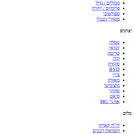
מנהלים / גדול
פרימיום / יוקרה
ספורטיבי
מסחרי וטנדר
יצרנים
טסלה
יונדאי
טויוטה
קיה
סקודה
BYD
צ'רי
מאזדה
מיצובישי
סוזוקי
סיאט
אמ.ג'י MG
כלים
דו"ח קארזון
השוואת רכבים