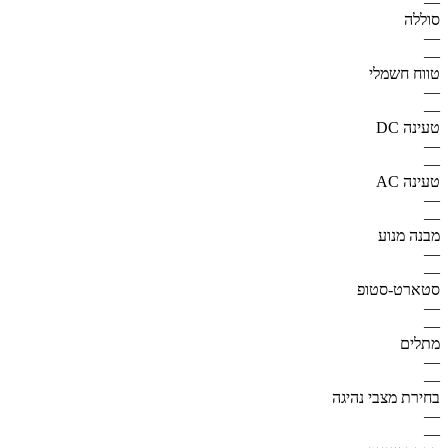
—
סוללה
—
—
טווח חשמלי
—
—
טעינה DC
—
—
טעינה AC
—
—
מבנה מנוע
—
—
סטארט-סטופ
—
—
מתלים
—
—
בחירת מצבי נהיגה
—
—