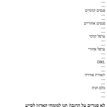
—
—
פנסים קדמיים
—
—
פנסים אחוריים
—
—
ערפל קדמי
—
—
ערפל אחורי
—
—
DRL
—
—
תאורת אווירה
—
—
בלם חניה
—
—
לא סגורים על הדגם? תנו למומחי קארזון לסייע