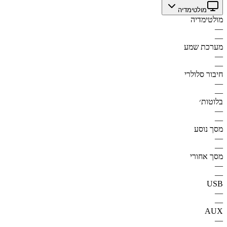
מולטימדיה
מולטימדיה
—
—
מערכת שמע
—
—
חיבור סלולרי
—
—
בלוטות׳
—
—
מסך נוסע
—
—
מסך אחורי
—
—
USB
—
—
AUX
—