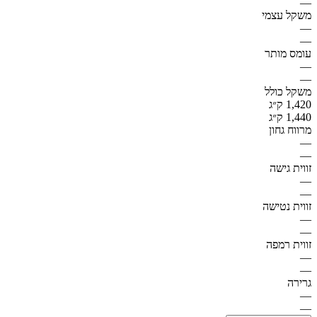
—
משקל עצמי
—
—
עומס מותר
—
—
משקל כולל
1,420 ק״ג
1,440 ק״ג
מרווח גחון
—
—
זווית גישה
—
—
זווית נטישה
—
—
זווית רמפה
—
—
גרירה
—
—