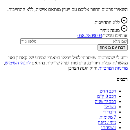
השאירו פרטים ונחזור אליכם עם ייעוץ מותאם אישית, ללא התחייבות.
ללא התחייבות
מענה מהיר
או חייגו עכשיו:
058-7809093
דברו עם מומחה
ידוע לי שהפרטים שמסרתי לעיל ייכללו במאגרי המידע של קארזון ואני
מאשר/ת קבלת דיוורים, פרסומות ופניה שיווקית בהתאם
לתנאי השימוש
,
מדיניות הפרטיות
וחוק הגנת הצרכן
רכבים
רכב חדש
רכב 0 ק"מ
רכב יד שניה
חשמלי
היברידי
7 מקומות
מיני / ג'יפון
משפחתי