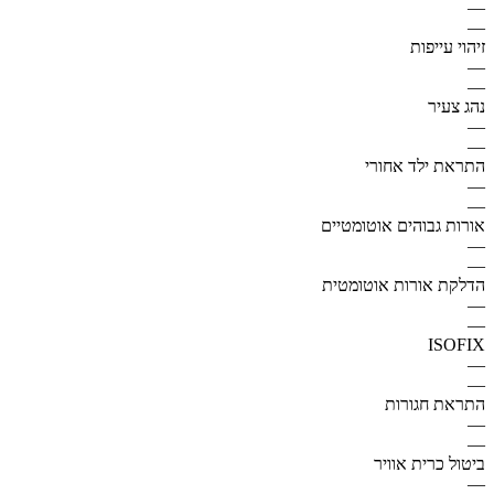
—
—
זיהוי עייפות
—
—
נהג צעיר
—
—
התראת ילד אחורי
—
—
אורות גבוהים אוטומטיים
—
—
הדלקת אורות אוטומטית
—
—
ISOFIX
—
—
התראת חגורות
—
—
ביטול כרית אוויר
—