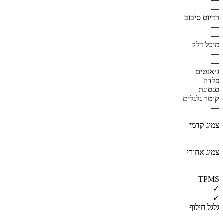
—
רדיוס סיבוב
—
—
מיכל דלק
—
—
ג׳אנטים
פלדה
סגסוגת
קוטר גלגלים
—
—
צמיג קדמי
—
—
צמיג אחורי
—
—
TPMS
✓
✓
גלגל חילוף
—