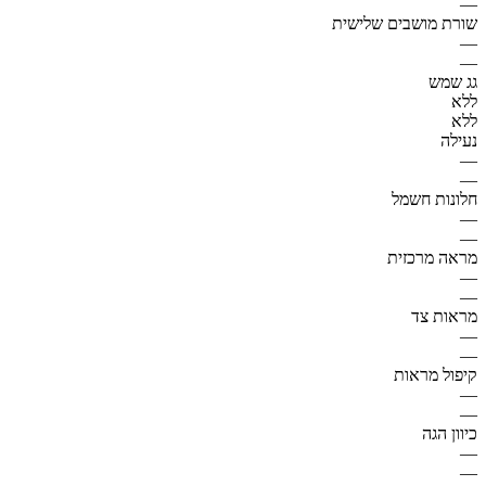
—
שורת מושבים שלישית
—
—
גג שמש
ללא
ללא
נעילה
—
—
חלונות חשמל
—
—
מראה מרכזית
—
—
מראות צד
—
—
קיפול מראות
—
—
כיוון הגה
—
—