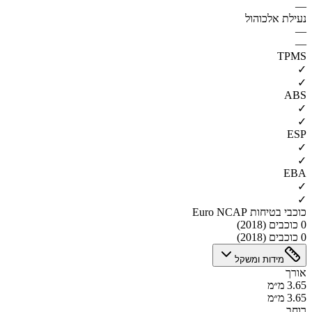
—
נעילת אלכוהול
—
—
TPMS
✓
✓
ABS
✓
✓
ESP
✓
✓
EBA
✓
✓
כוכבי בטיחות Euro NCAP
0 כוכבים (2018)
0 כוכבים (2018)
מידות ומשקל
אורך
3.65 מ״מ
3.65 מ״מ
רוחב