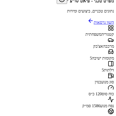
מפרט טכני
-
פיאט סדיצ'י
נתונים טכניים, ביצועים ומידות
השוו גרסאות
קטגוריה
משפחתית
מרכב
האצ'בק
מקומות ישיבה
5
דלתות
5
סוג מנוע
בנזין
כוח סוס
120 כ״ס
נפח מנוע
1586 סמ״ק