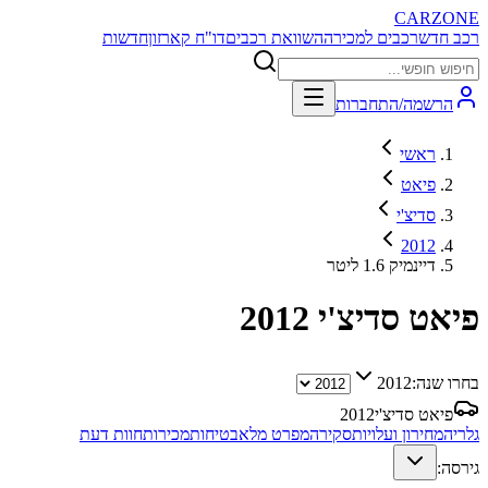
CARZONE
רכב חדש
רכבים למכירה
השוואת רכבים
דו"ח קארזון
חדשות
הרשמה/התחברות
ראשי
פיאט
סדיצ'י
2012
דיינמיק 1.6 ליטר
פיאט סדיצ'י
2012
בחרו שנה:
2012
פיאט סדיצ'י
2012
גלריה
מחירון ועלויות
סקירה
מפרט מלא
בטיחות
מכירות
חוות דעת
גירסה: