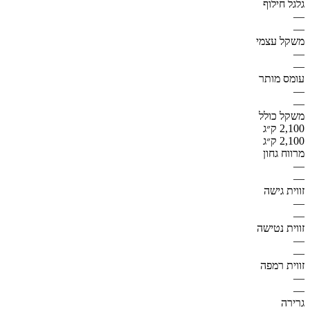
גלגל חילוף
—
—
משקל עצמי
—
—
עומס מותר
—
—
משקל כולל
2,100 ק״ג
2,100 ק״ג
מרווח גחון
—
—
זווית גישה
—
—
זווית נטישה
—
—
זווית רמפה
—
—
גרירה