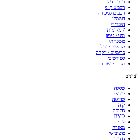
רכב חדש
רכב 0 ק"מ
רכבים למכירה
חשמלי
היברידי
7 מקומות
מיני / ג'יפון
משפחתי
מנהלים / גדול
פרימיום / יוקרה
ספורטיבי
מסחרי וטנדר
יצרנים
טסלה
יונדאי
טויוטה
קיה
סקודה
BYD
צ'רי
מאזדה
מיצובישי
סוזוקי