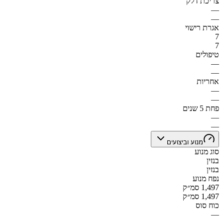
צריכת דלק
—
—
אגרת רישוי
7
7
טיפולים
—
—
אחריות
—
—
פחת 5 שנים
—
—
מנוע וביצועים
סוג מנוע
בנזין
בנזין
נפח מנוע
1,497 סמ״ק
1,497 סמ״ק
כוח סוס
—