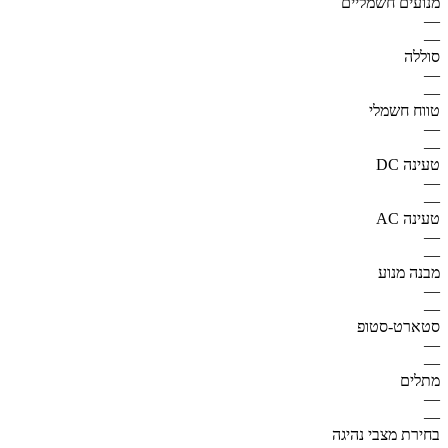
מנועים חשמליים
—
—
סוללה
—
—
טווח חשמלי
—
—
טעינה DC
—
—
טעינה AC
—
—
מבנה מנוע
—
—
סטארט-סטופ
—
—
מתלים
—
—
בחירת מצבי נהיגה