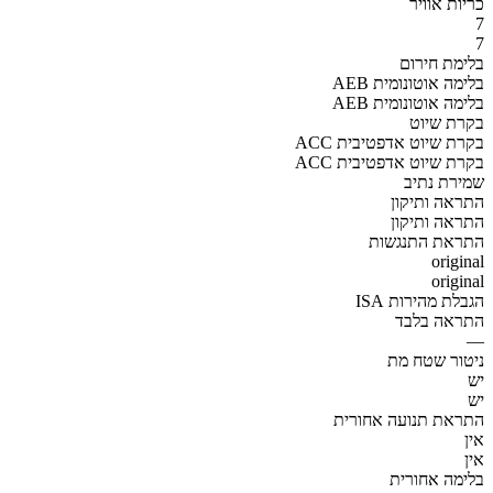
כריות אוויר
7
7
בלימת חירום
AEB בלימה אוטונומית
AEB בלימה אוטונומית
בקרת שיוט
ACC בקרת שיוט אדפטיבית
ACC בקרת שיוט אדפטיבית
שמירת נתיב
התראה ותיקון
התראה ותיקון
התראת התנגשות
original
original
הגבלת מהירות ISA
התראה בלבד
—
ניטור שטח מת
יש
יש
התראת תנועה אחורית
אין
אין
בלימה אחורית