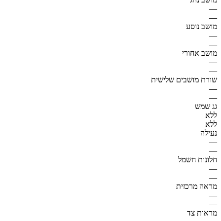
—
—
מושב נוסע
—
—
מושב אחורי
—
—
שורת מושבים שלישית
—
—
גג שמש
ללא
ללא
נעילה
—
—
חלונות חשמל
—
—
מראה מרכזית
—
—
מראות צד