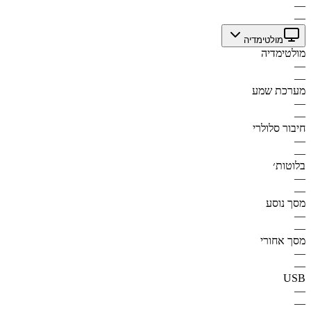
—
—
מולטימדיה
מולטימדיה
—
—
מערכת שמע
—
—
חיבור סלולרי
—
—
בלוטות׳
—
—
מסך נוסע
—
—
מסך אחורי
—
—
USB
—
—