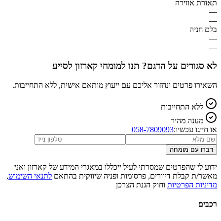
תאורת אווירה
—
—
בלם חניה
—
—
לא סגורים על הדגם? תנו למומחי קארזון לסייע
השאירו פרטים ונחזור אליכם עם ייעוץ מותאם אישית, ללא התחייבות.
ללא התחייבות
מענה מהיר
או חייגו עכשיו:
058-7809093
דברו עם מומחה
ידוע לי שהפרטים שמסרתי לעיל ייכללו במאגרי המידע של קארזון ואני
מאשר/ת קבלת דיוורים, פרסומות ופניה שיווקית בהתאם
לתנאי השימוש
,
מדיניות הפרטיות
וחוק הגנת הצרכן
רכבים