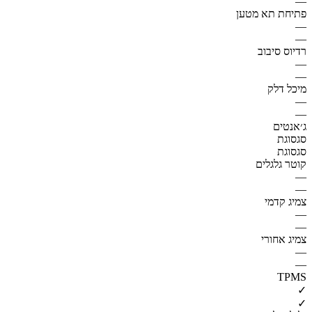
—
פתיחת תא מטען
—
—
רדיוס סיבוב
—
—
מיכל דלק
—
—
ג׳אנטים
סגסוגת
סגסוגת
קוטר גלגלים
—
—
צמיג קדמי
—
—
צמיג אחורי
—
—
TPMS
✓
✓