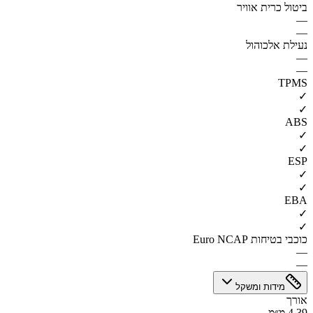
ביטול כרית אוויר
—
—
נעילת אלכוהול
—
—
TPMS
✓
✓
ABS
✓
✓
ESP
✓
✓
EBA
✓
✓
כוכבי בטיחות Euro NCAP
—
—
מידות ומשקל
אורך
4.39 מ״מ