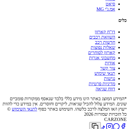
סיאט
אמ.ג'י MG
כלים
דו"ח קארזון
השוואת רכבים
חדשות רכב
שאלות נפוצות
קארזון לסוחרים
מחשבוני אגרות
אודות
צור קשר
תנאי שימוש
נגישות
מדיניות פרטיות
דווח שגיאה
*המידע המוצג באתר הינו מידע כללי בלבד שנאסף ממקורות פומביים
שונים. המידע עלול להכיל שגיאות, ליקויים וחוסרים. אין במידע כדי להוות
ייעוץ ו/או המלצה לרכב כלשהו. השימוש באתר כפוף
לתנאי השימוש
©
כל הזכויות שמורות 2026
CARZONE