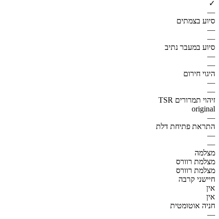
✓
—
סיוע בצמתים
—
—
סיוע במעבר נתיב
—
—
היגוי חירום
—
—
זיהוי תמרורים TSR
original
—
התראת פתיחת דלת
—
—
מצלמה
מצלמת רוורס
מצלמת רוורס
חיישני קרבה
אין
אין
חניה אוטומטית
—