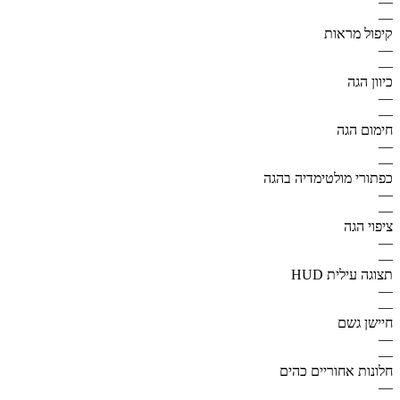
—
—
קיפול מראות
—
—
כיוון הגה
—
—
חימום הגה
—
—
כפתורי מולטימדיה בהגה
—
—
ציפוי הגה
—
—
תצוגה עילית HUD
—
—
חיישן גשם
—
—
חלונות אחוריים כהים
—