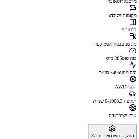
מרכב
קרוסאובר
מקומות ישיבה
5
דלתות
5
סוג מנוע
בנזין אטמוספרי
כוח סוס
285 כ״ס
נפח מנוע
3496 סמ״ק
הנעה
AWD
תאוצה 0-100
8.3 שניות
ארץ ייצור
קנדה
מנוע, ביצועים וצריכת דלק