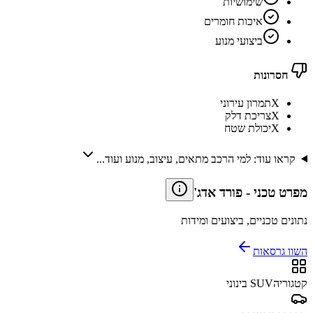
שימושיות
איכות חומרים
ביצועי מנוע
חסרונות
X
תמרון עירוני
X
צריכת דלק
X
יכולת שטח
קראו עוד: למי הרכב מתאים, עיצוב, מנוע ועוד...
מפרט טכני
-
פורד אדג'
נתונים טכניים, ביצועים ומידות
השוו גרסאות
קטגוריה
SUV בינוני