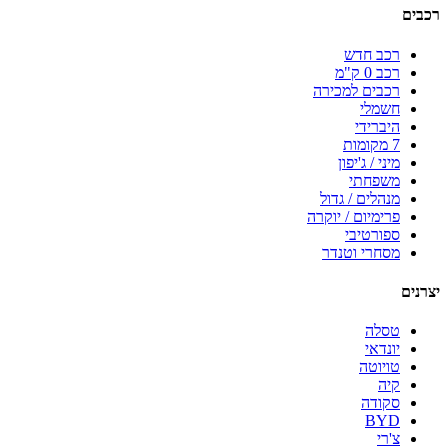
רכבים
רכב חדש
רכב 0 ק"מ
רכבים למכירה
חשמלי
היברידי
7 מקומות
מיני / ג'יפון
משפחתי
מנהלים / גדול
פרימיום / יוקרה
ספורטיבי
מסחרי וטנדר
יצרנים
טסלה
יונדאי
טויוטה
קיה
סקודה
BYD
צ'רי