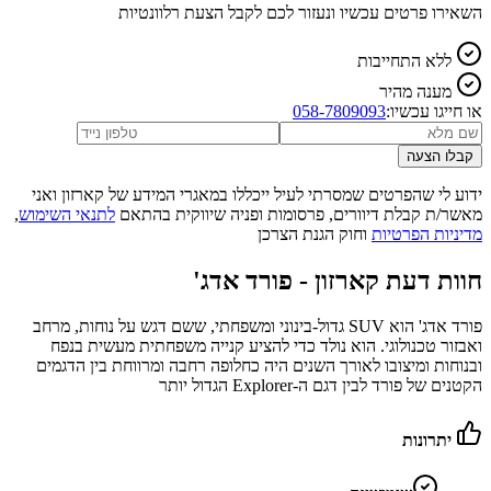
השאירו פרטים עכשיו ונעזור לכם לקבל הצעת רלוונטיות
ללא התחייבות
מענה מהיר
או חייגו עכשיו:
058-7809093
קבלו הצעה
ידוע לי שהפרטים שמסרתי לעיל ייכללו במאגרי המידע של קארזון ואני
מאשר/ת קבלת דיוורים, פרסומות ופניה שיווקית בהתאם
לתנאי השימוש
,
מדיניות הפרטיות
וחוק הגנת הצרכן
חוות דעת קארזון -
פורד אדג'
פורד אדג' הוא SUV גדול‑בינוני ומשפחתי, ששם דגש על נוחות, מרחב
ואבזור טכנולוגי. הוא נולד כדי להציע קנייה משפחתית מעשית בנפח
ובנוחות ומיצובו לאורך השנים היה כחלופה רחבה ומרווחת בין הדגמים
הקטנים של פורד לבין דגם ה‑Explorer הגדול יותר
יתרונות