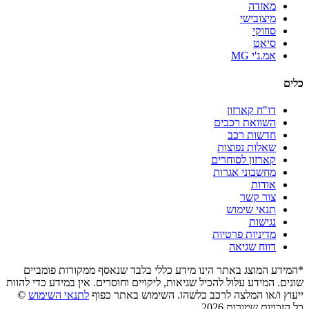
מאזדה
מיצובישי
סוזוקי
סיאט
אמ.ג'י MG
כלים
דו"ח קארזון
השוואת רכבים
חדשות רכב
שאלות נפוצות
קארזון לסוחרים
מחשבוני אגרות
אודות
צור קשר
תנאי שימוש
נגישות
מדיניות פרטיות
דווח שגיאה
*המידע המוצג באתר הינו מידע כללי בלבד שנאסף ממקורות פומביים
שונים. המידע עלול להכיל שגיאות, ליקויים וחוסרים. אין במידע כדי להוות
ייעוץ ו/או המלצה לרכב כלשהו. השימוש באתר כפוף
לתנאי השימוש
©
כל הזכויות שמורות 2026