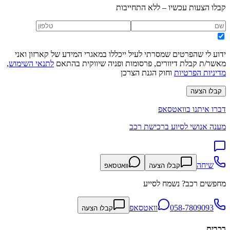
קבלו הצעות עכשיו – ללא התחייבות
ידוע לי שהפרטים שמסרתי לעיל ייכללו במאגרי המידע של קארזון ואני
מאשר/ת קבלת דיוורים, פרסומות ופניה שיווקית בהתאם
לתנאי השימוש
,
מדיניות הפרטיות
וחוק הגנת הצרכן
קבלו הצעה
דברו איתנו בוואטסאפ
מענה אנושי לסיוע ברכישת רכב
שיחה
קבלו הצעה
וואטסאפ
מחפשים רכב? נשמח לסייע
058-7809093
וואטסאפ
קבלו הצעה
רכבים