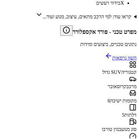
X
בידוד רעשים
קראו עוד: למי הרכב מתאים, עיצוב, מנוע ועוד...
מפרט טכני
-
פורד אקספלורר
נתונים טכניים, ביצועים ומידות
השוו גרסאות
קטגוריה
SUV גדול
מרכב
קרוסאובר
מקומות ישיבה
6
דלתות
5
סוג מנוע
בנזין טורבו