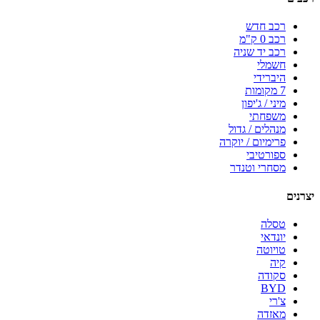
רכב חדש
רכב 0 ק"מ
רכב יד שניה
חשמלי
היברידי
7 מקומות
מיני / ג'יפון
משפחתי
מנהלים / גדול
פרימיום / יוקרה
ספורטיבי
מסחרי וטנדר
יצרנים
טסלה
יונדאי
טויוטה
קיה
סקודה
BYD
צ'רי
מאזדה