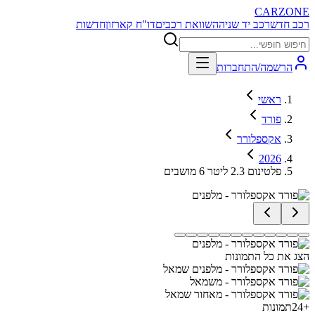
CARZONE
רכב חדש
רכב יד שניה
השוואת רכבים
דו"ח קארזון
חדשות
הרשמה/התחברות
ראשי
פורד
אקספלורר
2026
פלטינום 2.3 ליטר 6 מושבים
הצג את כל התמונות
+
24
תמונות