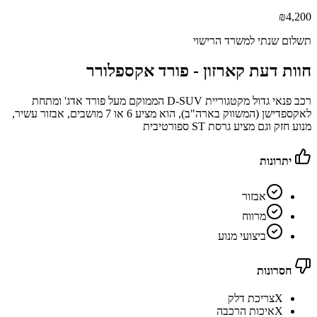
₪
4,200
תשלום שנתי למשרד הרישוי
חוות דעת קארזון -
פורד אקספלורר
רכב פנאי גדול מקטגוריית D-SUV הממוקם מעל פורד אדג' ומתחת
לאקספדישן (המשווק בארה"ב), הוא מציע 6 או 7 מושבים, אבזור עשיר,
מנוע חזק וגם מציע גרסת ST ספורטיבית
יתרונות
אבזור
מרווח
ביצועי מנוע
חסרונות
X
צריכת דלק
X
איכות הרכבה