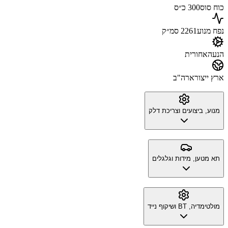
כוח סוס
300 כ״ס
נפח מנוע
2261 סמ״ק
הנעה
אחורית
ארץ ייצור
ארה"ב
מנוע, ביצועים וצריכת דלק
תא מטען, מידות וגלגלים
מולטימדיה, BT ושיקוף נייד