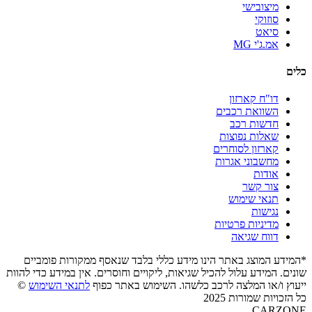
מיצובישי
סוזוקי
סיאט
אמ.ג'י MG
כלים
דו"ח קארזון
השוואת רכבים
חדשות רכב
שאלות נפוצות
קארזון לסוחרים
מחשבוני אגרות
אודות
צור קשר
תנאי שימוש
נגישות
מדיניות פרטיות
דווח שגיאה
*המידע המוצג באתר הינו מידע כללי בלבד שנאסף ממקורות פומביים
שונים. המידע עלול להכיל שגיאות, ליקויים וחוסרים. אין במידע כדי להוות
ייעוץ ו/או המלצה לרכב כלשהו. השימוש באתר כפוף
לתנאי השימוש
©
כל הזכויות שמורות 2025
CARZONE