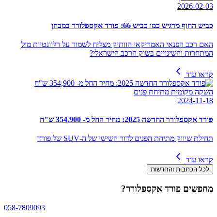
2026-02-03
כביש החוף מרגיש כמו כביש 66: פורד אקספלורר במבחן
האם רכב הפנאי האמריקאי הוותיק מצליח לשמור על רלוונטיות מול
המתחרות והשינויים בשוק הרכב הישראלי?
קראו עוד
השקה מקומית מתיחת פנים
2024-11-18
פורד אקספלורר החדשה 2025: מחיר החל מ- 354,900 ש"ח
תחילת שיווק מתיחת הפנים לדור השישי של ה-SUV של פורד
קראו עוד
לכל הכתבות והחדשות
מחפשים
פורד אקספלורר
?
058-7809093