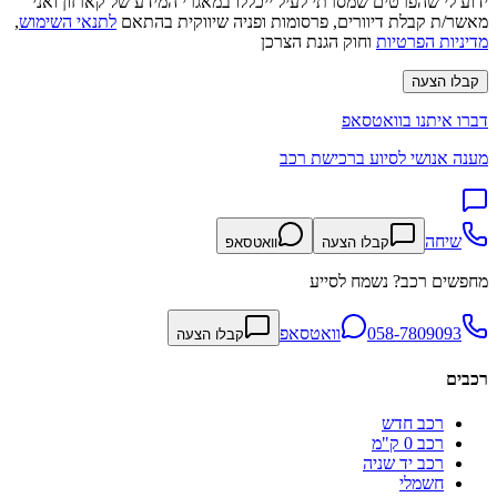
ידוע לי שהפרטים שמסרתי לעיל ייכללו במאגרי המידע של קארזון ואני
מאשר/ת קבלת דיוורים, פרסומות ופניה שיווקית בהתאם
לתנאי השימוש
,
מדיניות הפרטיות
וחוק הגנת הצרכן
קבלו הצעה
דברו איתנו בוואטסאפ
מענה אנושי לסיוע ברכישת רכב
שיחה
קבלו הצעה
וואטסאפ
מחפשים רכב? נשמח לסייע
058-7809093
וואטסאפ
קבלו הצעה
רכבים
רכב חדש
רכב 0 ק"מ
רכב יד שניה
חשמלי