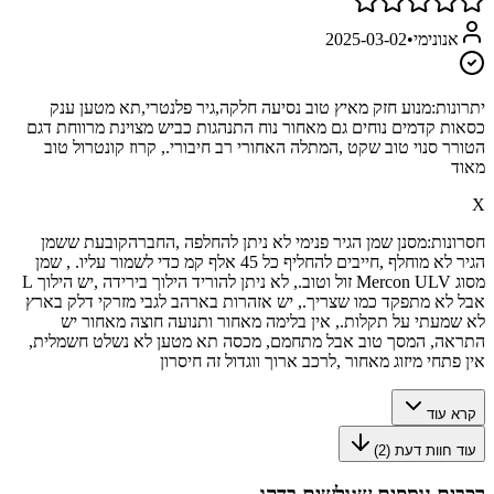
אנונימי
•
2025-03-02
יתרונות:
מנוע חזק מאיץ טוב נסיעה חלקה,גיר פלנטרי,תא מטען ענק
כסאות קדמים נוחים גם מאחור נוח התנהגות כביש מצוינת מרווחת דגם
הטורר סנוי טוב שקט ,המתלה האחורי רב חיבורי., קרוז קונטרול טוב
מאוד
X
חסרונות:
מסנן שמן הגיר פנימי לא ניתן להחלפה ,החברהקובעת ששמן
הגיר לא מוחלף ,חייבים להחליף כל 45 אלף קמ כדי לשמור עליו. , שמן
מסוג Mercon ULV זול וטוב., לא ניתן להוריד הילוך בירידה ,יש הילוך L
אבל לא מתפקד כמו שצריך., יש אזהרות בארהב לגבי מזרקי דלק בארץ
לא שמעתי על תקלות., אין בלימה מאחור ותנועה חוצה מאחור יש
התראה, המסך טוב אבל מתחמם, מכסה תא מטען לא נשלט חשמלית,
אין פתחי מיזוג מאחור ,לרכב ארוך ווגדול זה חיסרון
קרא עוד
עוד חוות דעת (
2
)