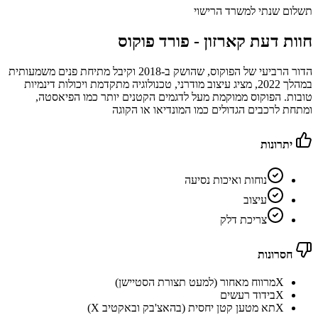
תשלום שנתי למשרד הרישוי
חוות דעת קארזון -
פורד פוקוס
הדור הרביעי של הפוקוס, שהושק ב-2018 וקיבל מתיחת פנים משמעותית
במהלך 2022, מציג עיצוב מודרני, טכנולוגיה מתקדמת ויכולות דינמיות
טובות. הפוקוס ממוקמת מעל לדגמים הקטנים יותר כמו הפיאסטה,
ומתחת לרכבים הגדולים כמו המונדיאו או הקוגה
יתרונות
נוחות ואיכות נסיעה
עיצוב
צריכת דלק
חסרונות
X
מרווח מאחור (למעט תצורת הסטיישן)
X
בידוד רעשים
X
תא מטען קטן יחסית (בהאצ'בק ובאקטיב X)