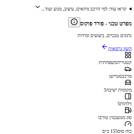
קראו עוד: למי הרכב מתאים, עיצוב, מנוע ועוד...
מפרט טכני
-
פורד פוקוס
נתונים טכניים, ביצועים ומידות
השוו גרסאות
קטגוריה
משפחתית
מרכב
סטיישן
מקומות ישיבה
5
דלתות
5
סוג מנוע
בנזין טורבו
כוח סוס
155 כ״ס