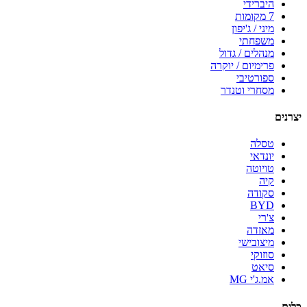
היברידי
7 מקומות
מיני / ג'יפון
משפחתי
מנהלים / גדול
פרימיום / יוקרה
ספורטיבי
מסחרי וטנדר
יצרנים
טסלה
יונדאי
טויוטה
קיה
סקודה
BYD
צ'רי
מאזדה
מיצובישי
סוזוקי
סיאט
אמ.ג'י MG
כלים