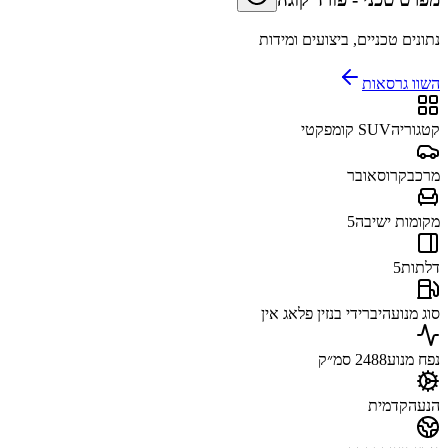
נתונים טכניים, ביצועים ומידות
השוו גרסאות
קטגוריה
SUV קומפקטי
מרכב
קרוסאובר
מקומות ישיבה
5
דלתות
5
סוג מנוע
היברידי בנזין פלאג אין
נפח מנוע
2488 סמ״ק
הנעה
קדמית