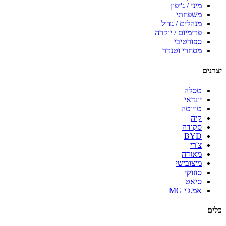
מיני / ג'יפון
משפחתי
מנהלים / גדול
פרימיום / יוקרה
ספורטיבי
מסחרי וטנדר
יצרנים
טסלה
יונדאי
טויוטה
קיה
סקודה
BYD
צ'רי
מאזדה
מיצובישי
סוזוקי
סיאט
אמ.ג'י MG
כלים