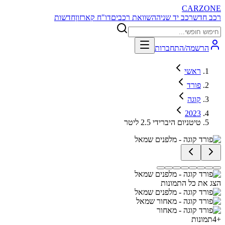
CARZONE
רכב חדש
רכב יד שניה
השוואת רכבים
דו"ח קארזון
חדשות
הרשמה/התחברות
ראשי
פורד
קוגה
2023
טיטניום היברידי 2.5 ליטר
הצג את כל התמונות
+
4
תמונות