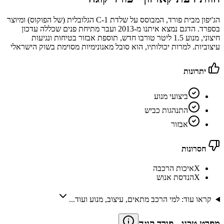
הג'יפון מבית פורד, המבוסס על שלדת C-1 הגלובלית (של הפוקוס) ומיוצר
בספרד. הדגם נמצא איתנו מ-2013 ועבר מתיחת פנים שכללה עדכון
חיצוני, מנוע 1.5 ליטר טורבו חדש, תוספת אבזור בטיחות ונגיעות
עיצוביות. למרות יכולותיו, הוא סובל מאנונימיות מסוימת בשוק הישראלי
יתרונות
ביצועי מנוע
התנהגות כביש
אבזור
חסרונות
X
איכות הרכבה
X
הנדסת אנוש
קראו עוד: למי הרכב מתאים, עיצוב, מנוע ועוד...
מפרט טכני
-
פורד קוגה