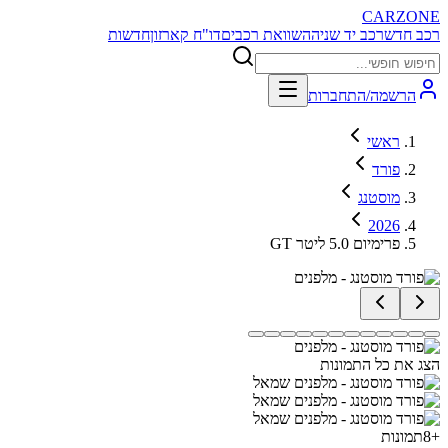
CARZONE
רכב חדש
רכב יד שניה
השוואת רכבים
דו"ח קארזון
חדשות
הרשמה/התחברות
ראשי
פורד
מוסטנג
2026
GT פרימיום 5.0 ליטר
הצג את כל התמונות
+
8
תמונות