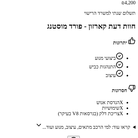
₪
4,200
תשלום שנתי למשרד הרישוי
חוות דעת קארזון -
פורד מוסטנג
יתרונות
ביצועי מנוע
התנהגות כביש
עיצוב
חסרונות
X
הנדסת אנוש
X
שימושיות
X
צריכת דלק (בגרסאות V8 בעיקר)
קראו עוד: למי הרכב מתאים, עיצוב, מנוע ועוד...