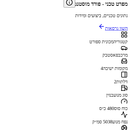
מפרט טכני
-
פורד מוסטנג
נתונים טכניים, ביצועים ומידות
השוו גרסאות
קטגוריה
מכונית ספורט
מרכב
פאסטבק
מקומות ישיבה
4
דלתות
2
סוג מנוע
בנזין
כוח סוס
480 כ״ס
נפח מנוע
5038 סמ״ק