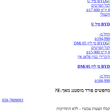
לכל הפרטים
0 ק"מ ₪
17,600
חשמלי
BYD סיל U
החל מ-
₪
194,990
לכל הפרטים
0 ק"מ ₪
15,900
היברידי בנזין פלאג אין
BYD סי ליון 05 DMi
החל מ-
₪
166,990
מחפשים
פורד מוסטנג מאך-E
?
058-7809093
קבלו הצעות עכשיו – ללא התחייבות