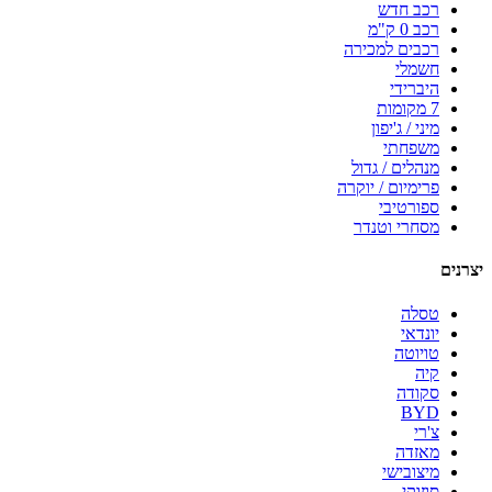
רכב חדש
רכב 0 ק"מ
רכבים למכירה
חשמלי
היברידי
7 מקומות
מיני / ג'יפון
משפחתי
מנהלים / גדול
פרימיום / יוקרה
ספורטיבי
מסחרי וטנדר
יצרנים
טסלה
יונדאי
טויוטה
קיה
סקודה
BYD
צ'רי
מאזדה
מיצובישי
סוזוקי