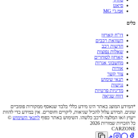
סיאט
אמ.ג'י MG
כלים
דו"ח קארזון
השוואת רכבים
חדשות רכב
שאלות נפוצות
קארזון לסוחרים
מחשבוני אגרות
אודות
צור קשר
תנאי שימוש
נגישות
מדיניות פרטיות
דווח שגיאה
*המידע המוצג באתר הינו מידע כללי בלבד שנאסף ממקורות פומביים
שונים. המידע עלול להכיל שגיאות, ליקויים וחוסרים. אין במידע כדי להוות
ייעוץ ו/או המלצה לרכב כלשהו. השימוש באתר כפוף
לתנאי השימוש
©
כל הזכויות שמורות 2026
CARZONE