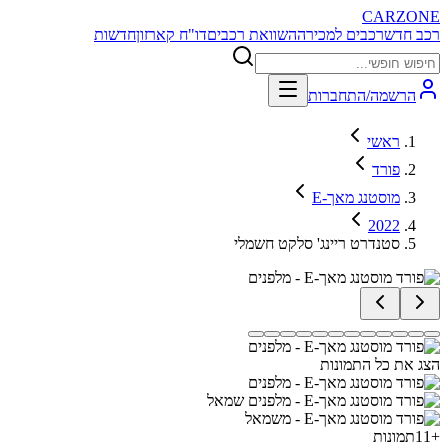
CARZONE
רכב חדש
רכבים למכירה
השוואת רכבים
דו"ח קארזון
חדשות
הרשמה/התחברות
ראשי
פורד
מוסטנג מאך-E
2022
סטנדרט ריינג' סלקט חשמלי
הצג את כל התמונות
+
11
תמונות