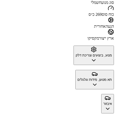
סוג מנוע
חשמלי
כוח סוס
269 כ״ס
הנעה
אחורית
ארץ ייצור
מקסיקו
מנוע, ביצועים וצריכת דלק
תא מטען, מידות וגלגלים
איבזור