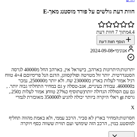
חוות דעת גולשים על
פורד מוסטנג מאך-E
4.4
מתוך
7
חוות דעת
הוסף חוות דעת
אנונימי
•
2024-09-08
יתרונות:
היתרונות בארהב, בישראל אין, בארהב החל מ40000 לגרסה
הסטנדרטית. יותר זול מטויטה ופולקסווגן, הדגם הנל פרימיוםם 4×4 טווח
רגיל אמור לעלות בארץ כ230000 שח. ולא יותר מ250000, נמכר
ב460000. עבודה בעיניים, אגב-טסלה y גם במחיר התחלתי גבוה יותר. ,
גם עם הסוללה הגדולה יותר(שתוסיף כ27% טווח( אמור לעלות כ250.,
גרסת gt ראלי היקרה ביותר יכולה להגיע ל350000 מאובזרת לגמרי
X
חסרונות:
המחיר בארץ לא סביר. הרכב עממי, ולא באמת מהווה תחליף
למוסטנג בנזין., הרכב הזה שימושי ועם תווית ששווה כסף ויוקרה