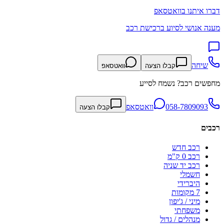
דברו איתנו בוואטסאפ
מענה אנושי לסיוע ברכישת רכב
שיחה
קבלו הצעה
וואטסאפ
מחפשים רכב? נשמח לסייע
058-7809093
וואטסאפ
קבלו הצעה
רכבים
רכב חדש
רכב 0 ק"מ
רכב יד שניה
חשמלי
היברידי
7 מקומות
מיני / ג'יפון
משפחתי
מנהלים / גדול