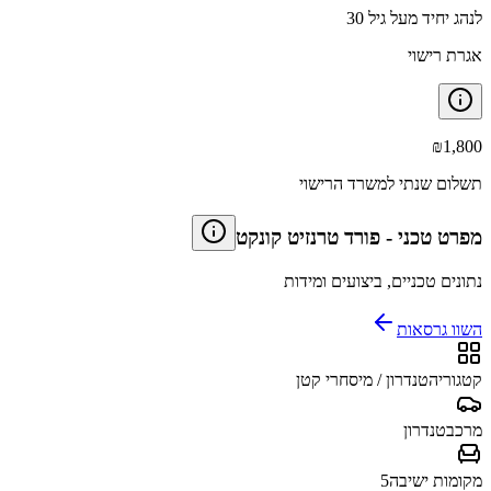
לנהג יחיד מעל גיל 30
אגרת רישוי
₪
1,800
תשלום שנתי למשרד הרישוי
מפרט טכני
-
פורד טרנזיט קונקט
נתונים טכניים, ביצועים ומידות
השוו גרסאות
קטגוריה
טנדרון / מיסחרי קטן
מרכב
טנדרון
מקומות ישיבה
5