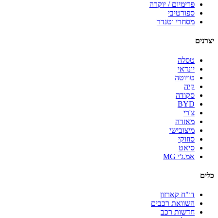
פרימיום / יוקרה
ספורטיבי
מסחרי וטנדר
יצרנים
טסלה
יונדאי
טויוטה
קיה
סקודה
BYD
צ'רי
מאזדה
מיצובישי
סוזוקי
סיאט
אמ.ג'י MG
כלים
דו"ח קארזון
השוואת רכבים
חדשות רכב