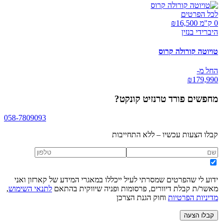
לכל הפרטים
0 ק"מ ₪
16,500
היברידי בנזין
טויוטה קורולה קרוס
החל מ-
₪
179,990
מחפשים
פורד טרנזיט קונקט
?
058-7809093
קבלו הצעות עכשיו – ללא התחייבות
ידוע לי שהפרטים שמסרתי לעיל ייכללו במאגרי המידע של קארזון ואני
מאשר/ת קבלת דיוורים, פרסומות ופניה שיווקית בהתאם
לתנאי השימוש
,
מדיניות הפרטיות
וחוק הגנת הצרכן
קבלו הצעה