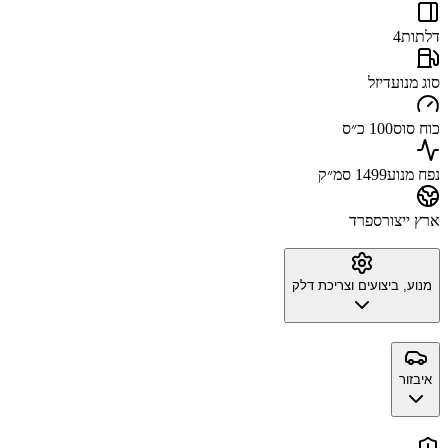
דלתות
4
סוג מנוע
דיזל
כוח סוס
100 כ״ס
נפח מנוע
1499 סמ״ק
ארץ ייצור
ספרד
מנוע, ביצועים וצריכת דלק
איבזור