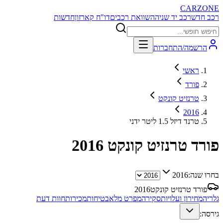
CARZONE
רכב חדש
רכב יד שניה
השוואת רכבים
דו"ח קארזון
חדשות
הרשמה/התחברות
ראשי
פורד
טרנזיט קונקט
2016
טרנד דיזל 1.5 ליטר ידני
פורד טרנזיט קונקט
2016
בחרו שנה:
2016
פורד טרנזיט קונקט
2016
גלריה
מחירון ועלויות
סקירה
מפרט מלא
בטיחות
מכירות
חוות דעת
גירסה: