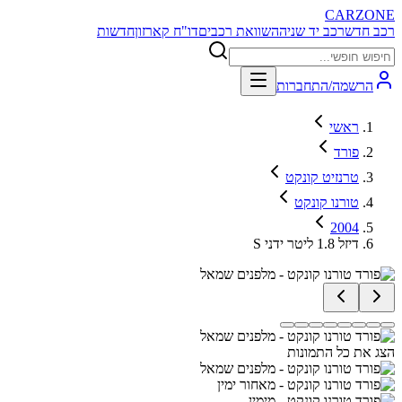
CARZONE
רכב חדש
רכב יד שניה
השוואת רכבים
דו"ח קארזון
חדשות
הרשמה/התחברות
ראשי
פורד
טרנזיט קונקט
טורנו קונקט
2004
S דיזל 1.8 ליטר ידני
הצג את כל התמונות