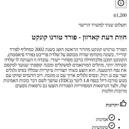
₪
1,200
תשלום שנתי למשרד הרישוי
חוות דעת קארזון -
פורד טורנו קונקט
הפורד טרנזיט קונקט מהדור הראשון הוצג בשנת 2002 כמחליף לפורד
קורייר. בשונה מקודמו שהיה מבוסס על שלדת פרייבט (פורד פיאסטה),
הקונקט תוכנן מלכתחילה כרכב מסחרי ייעודי. עובדה זו העניקה לו שלדה
קשיחה יותר, מתלים המותאמים למשקלים ומבנה קופסתי שנועד למקסם
את נפח ההטענה. הוא הוצע בשתי תצורות עיקריות שכללו בסיס גלגלים
קצר עם גג רגיל, ובסיס גלגלים ארוך עם גג מוגבה. רוב הדגמים שווקו עם
מנוע טורבו-דיזל בנפח 1.8 ליטר (TDCi) שהפך לשם דבר בזכות האמינות
שלו, ולצד הגרסאות המסחריות הסגורות הוצעו גם גרסאות נוסעים
מרובות חלונות
יתרונות
אמינות
שימושיות