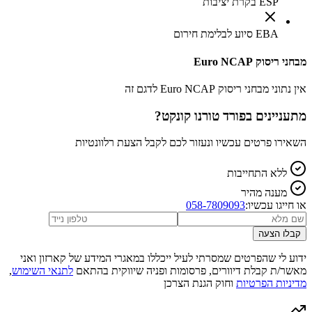
ESP בקרת יציבות
EBA סיוע לבלימת חירום
מבחני ריסוק Euro NCAP
אין נתוני מבחני ריסוק Euro NCAP לדגם זה
מתעניינים ב
פורד טורנו קונקט
?
השאירו פרטים עכשיו ונעזור לכם לקבל הצעת רלוונטיות
ללא התחייבות
מענה מהיר
או חייגו עכשיו:
058-7809093
קבלו הצעה
ידוע לי שהפרטים שמסרתי לעיל ייכללו במאגרי המידע של קארזון ואני
מאשר/ת קבלת דיוורים, פרסומות ופניה שיווקית בהתאם
לתנאי השימוש
,
מדיניות הפרטיות
וחוק הגנת הצרכן