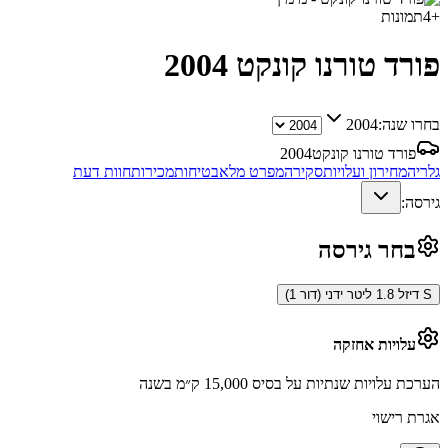
+
4
תמונות
פורד טורנו קונקט
2004
בחרו שנה:
2004
פורד טורנו קונקט
2004
גלריה
מחירון ועלויות
סקירה
מפרט מלא
בטיחות
מכירות
חוות דעת
גירסה:
בחר גירסה
S דיזל 1.8 ליטר ידני (דור 1)
עלויות אחזקה
הערכת עלויות שנתיות על בסיס 15,000 ק״מ בשנה
אגרת רישוי