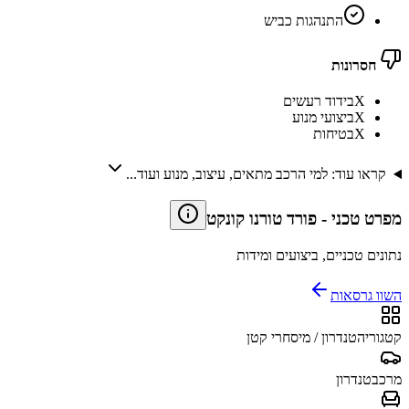
התנהגות כביש
חסרונות
X
בידוד רעשים
X
ביצועי מנוע
X
בטיחות
קראו עוד: למי הרכב מתאים, עיצוב, מנוע ועוד...
מפרט טכני
-
פורד טורנו קונקט
נתונים טכניים, ביצועים ומידות
השוו גרסאות
קטגוריה
טנדרון / מיסחרי קטן
מרכב
טנדרון