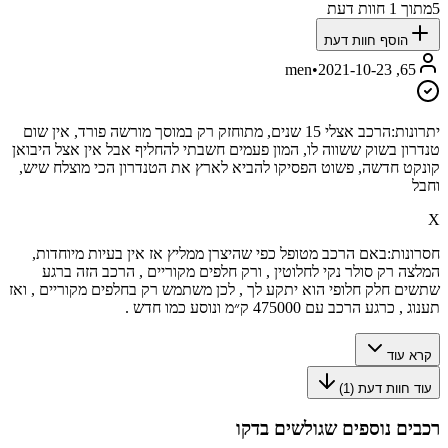
5
מתוך
1
חוות דעת
הוסף חוות דעת
•
2021-10-23
65, men
יתרונות:
הרכב אצלי 15 שנים, מתוחזק רק במוסך מורשה פורד, אין שום
טנדרון בשוק ששווה לו, המון פעמים חשבתי להחליף אבל אין אצל היבואן
קונקט חדשה, פשוט הפסיקו להביא לארץ את הטנדרון הכי מוצלח שיש,
וחבל
X
חסרונות:
באם הרכב מטופל כפי שהיצרן ממליץ אז אין בעיות מיוחדות,
המלצה רק סולר נקי לחלוטין , ורק חלפים מקוריים , הרכב הזה ברגע
שתשים חלק חלופי הוא יתקע לך , לכן משתמש רק בחלפים מקוריים , ואז
תענוג , כרגע הרכב עם 475000 ק״מ ונוסע כמו חדש .
קרא עוד
עוד חוות דעת (
1
)
רכבים נוספים שגולשים בדקו