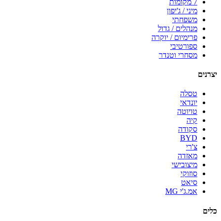
7 מקומות
מיני / ג'יפון
משפחתי
מנהלים / גדול
פרימיום / יוקרה
ספורטיבי
מסחרי וטנדר
יצרנים
טסלה
יונדאי
טויוטה
קיה
סקודה
BYD
צ'רי
מאזדה
מיצובישי
סוזוקי
סיאט
אמ.ג'י MG
כלים