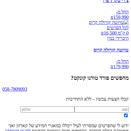
צ'רי טיגו 7 פרו
החל מ-
₪
159,990
לכל הפרטים
0 ק"מ ₪
16,500
היברידי בנזין
טויוטה קורולה קרוס
החל מ-
₪
179,990
מחפשים
פורד טורנו קונקט
?
058-7809093
קבלו הצעות עכשיו – ללא התחייבות
ידוע לי שהפרטים שמסרתי לעיל ייכללו במאגרי המידע של קארזון ואני
מאשר/ת קבלת דיוורים, פרסומות ופניה שיווקית בהתאם
לתנאי השימוש
,