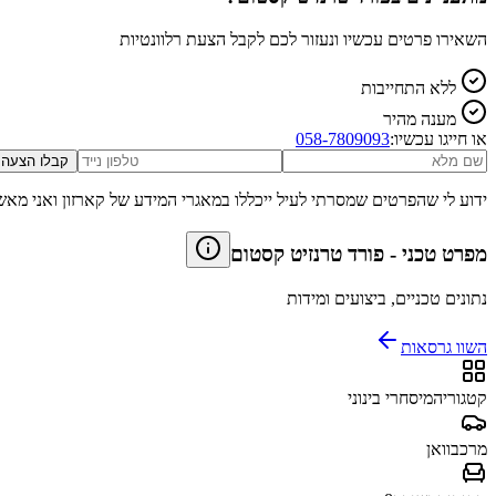
השאירו פרטים עכשיו ונעזור לכם לקבל הצעת רלוונטיות
ללא התחייבות
מענה מהיר
או חייגו עכשיו:
058-7809093
קבלו הצעה
ידוע לי שהפרטים שמסרתי לעיל ייכללו במאגרי המידע של קארזון ואני מאש
מפרט טכני
-
פורד טרנזיט קסטום
נתונים טכניים, ביצועים ומידות
השוו גרסאות
קטגוריה
מיסחרי בינוני
מרכב
וואן