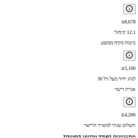
₪
8,678
12.1 ק״מ/ל׳
ביטוח מקיף ממוצע
₪
5,100
לנהג יחיד מעל גיל 30
אגרת רישוי
₪
4,200
תשלום שנתי למשרד הרישוי
מתעניינים ב
פורד טרנזיט קסטום
?