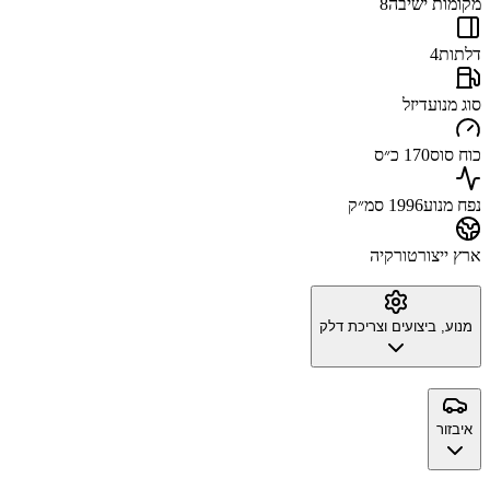
מקומות ישיבה
8
דלתות
4
סוג מנוע
דיזל
כוח סוס
170 כ״ס
נפח מנוע
1996 סמ״ק
ארץ ייצור
טורקיה
מנוע, ביצועים וצריכת דלק
איבזור