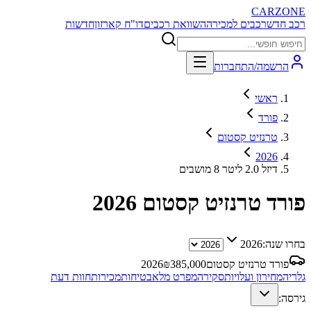
CARZONE
רכב חדש
רכבים למכירה
השוואת רכבים
דו"ח קארזון
חדשות
הרשמה/התחברות
ראשי
פורד
טרנזיט קסטום
2026
דיזל 2.0 ליטר 8 מושבים
פורד טרנזיט קסטום
2026
בחרו שנה:
2026
פורד טרנזיט קסטום
385,000
₪
2026
גלריה
מחירון ועלויות
סקירה
מפרט מלא
בטיחות
מכירות
חוות דעת
גירסה: