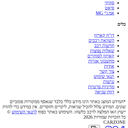
סוזוקי
סיאט
אמ.ג'י MG
כלים
דו"ח קארזון
השוואת רכבים
חדשות רכב
שאלות נפוצות
קארזון לסוחרים
מחשבוני אגרות
אודות
צור קשר
תנאי שימוש
נגישות
מדיניות פרטיות
דווח שגיאה
*המידע המוצג באתר הינו מידע כללי בלבד שנאסף ממקורות פומביים
שונים. המידע עלול להכיל שגיאות, ליקויים וחוסרים. אין במידע כדי להוות
ייעוץ ו/או המלצה לרכב כלשהו. השימוש באתר כפוף
לתנאי השימוש
©
כל הזכויות שמורות 2026
CARZONE