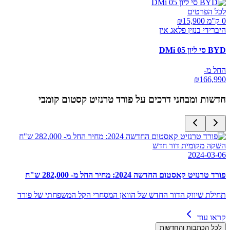
לכל הפרטים
0 ק"מ ₪
15,900
היברידי בנזין פלאג אין
BYD סי ליון 05 DMi
החל מ-
₪
166,990
חדשות ומבחני דרכים על
פורד טרנזיט קסטום קומבי
השקה מקומית דור חדש
2024-03-06
פורד טרנזיט קאסטום החדשה 2024: מחיר החל מ- 282,000 ש"ח
תחילת שיווק הדור החדש של הוואן המסחרי הקל המשפחתי של פורד
קראו עוד
לכל הכתבות והחדשות