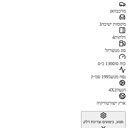
מרכב
וואן
מקומות ישיבה
3
דלתות
4
סוג מנוע
דיזל
כוח סוס
130 כ״ס
נפח מנוע
1995 סמ״ק
הנעה
4X2
ארץ ייצור
טורקיה
מנוע, ביצועים וצריכת דלק