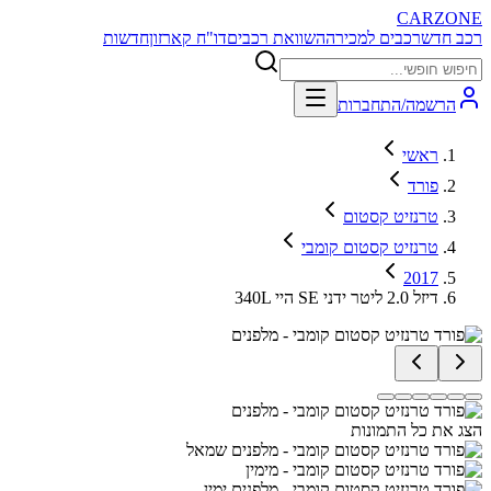
CARZONE
רכב חדש
רכבים למכירה
השוואת רכבים
דו"ח קארזון
חדשות
הרשמה/התחברות
ראשי
פורד
טרנזיט קסטום
טרנזיט קסטום קומבי
2017
340L היי SE דיזל 2.0 ליטר ידני
הצג את כל התמונות