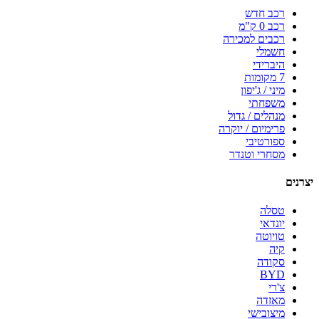
רכב חדש
רכב 0 ק"מ
רכבים למכירה
חשמלי
היברידי
7 מקומות
מיני / ג'יפון
משפחתי
מנהלים / גדול
פרימיום / יוקרה
ספורטיבי
מסחרי וטנדר
יצרנים
טסלה
יונדאי
טויוטה
קיה
סקודה
BYD
צ'רי
מאזדה
מיצובישי