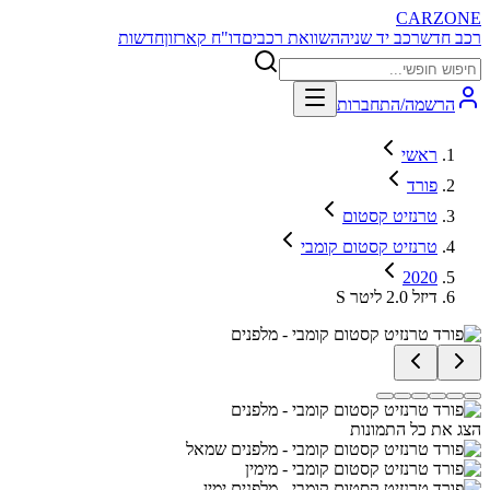
CARZONE
רכב חדש
רכב יד שניה
השוואת רכבים
דו"ח קארזון
חדשות
הרשמה/התחברות
ראשי
פורד
טרנזיט קסטום
טרנזיט קסטום קומבי
2020
S דיזל 2.0 ליטר
הצג את כל התמונות