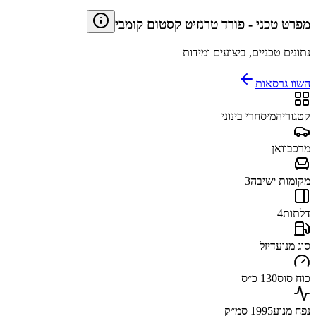
מפרט טכני
-
פורד טרנזיט קסטום קומבי
נתונים טכניים, ביצועים ומידות
השוו גרסאות
קטגוריה
מיסחרי בינוני
מרכב
וואן
מקומות ישיבה
3
דלתות
4
סוג מנוע
דיזל
כוח סוס
130 כ״ס
נפח מנוע
1995 סמ״ק