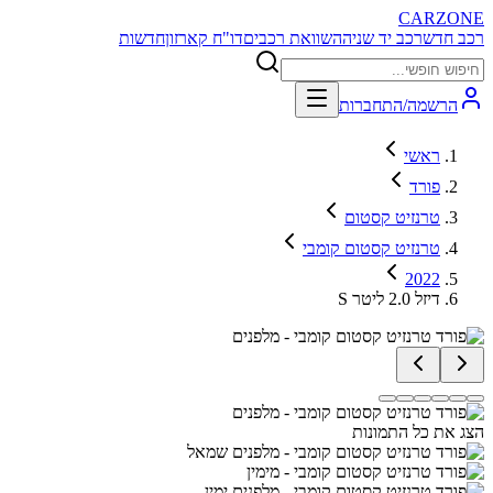
CARZONE
רכב חדש
רכב יד שניה
השוואת רכבים
דו"ח קארזון
חדשות
הרשמה/התחברות
ראשי
פורד
טרנזיט קסטום
טרנזיט קסטום קומבי
2022
S דיזל 2.0 ליטר
הצג את כל התמונות