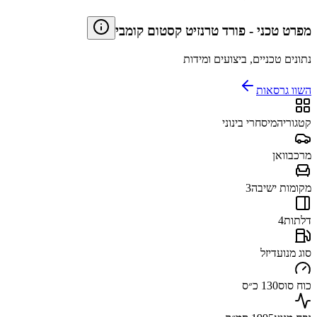
מפרט טכני
-
פורד טרנזיט קסטום קומבי
נתונים טכניים, ביצועים ומידות
השוו גרסאות
קטגוריה
מיסחרי בינוני
מרכב
וואן
מקומות ישיבה
3
דלתות
4
סוג מנוע
דיזל
כוח סוס
130 כ״ס