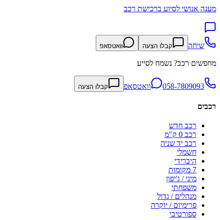
מענה אנושי לסיוע ברכישת רכב
שיחה
קבלו הצעה
וואטסאפ
מחפשים רכב? נשמח לסייע
058-7809093
וואטסאפ
קבלו הצעה
רכבים
רכב חדש
רכב 0 ק"מ
רכב יד שניה
חשמלי
היברידי
7 מקומות
מיני / ג'יפון
משפחתי
מנהלים / גדול
פרימיום / יוקרה
ספורטיבי