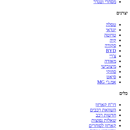
מסחרי וטנדר
יצרנים
טסלה
יונדאי
טויוטה
קיה
סקודה
BYD
צ'רי
מאזדה
מיצובישי
סוזוקי
סיאט
אמ.ג'י MG
כלים
דו"ח קארזון
השוואת רכבים
חדשות רכב
שאלות נפוצות
קארזון לסוחרים