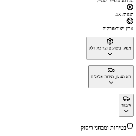
נפח מנוע
1995 סמ״ק
הנעה
4X2
ארץ ייצור
טורקיה
מנוע, ביצועים וצריכת דלק
תא מטען, מידות וגלגלים
איבזור
בטיחות ומבחני ריסוק