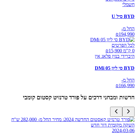
חשמלי
BYD סיל U
החל מ-
₪
194,990
לכל הפרטים
0 ק"מ ₪
15,900
היברידי בנזין פלאג אין
BYD סי ליון 05 DMi
החל מ-
₪
166,990
חדשות ומבחני דרכים על
פורד טרנזיט קסטום קומבי
השקה מקומית דור חדש
2024-03-06