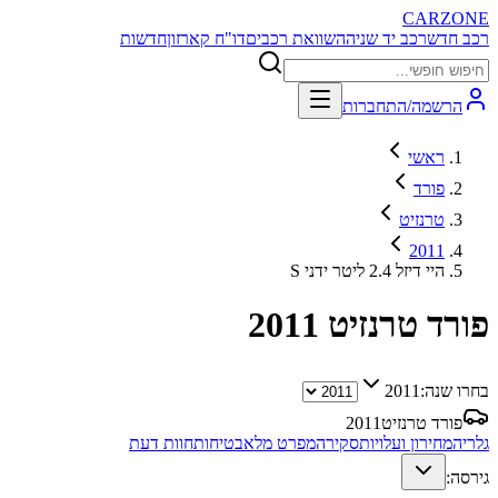
CARZONE
רכב חדש
רכב יד שניה
השוואת רכבים
דו"ח קארזון
חדשות
הרשמה/התחברות
ראשי
פורד
טרנזיט
2011
S היי דיזל 2.4 ליטר ידני
פורד טרנזיט
2011
בחרו שנה:
2011
פורד טרנזיט
2011
גלריה
מחירון ועלויות
סקירה
מפרט מלא
בטיחות
חוות דעת
גירסה: