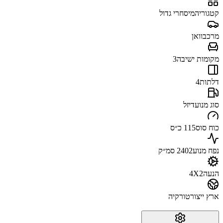
קטגוריה
מיסחרי גדול
מרכב
וואן
מקומות ישיבה
3
דלתות
4
סוג מנוע
דיזל
כוח סוס
115 כ״ס
נפח מנוע
2402 סמ״ק
הנעה
4X2
ארץ ייצור
טורקיה