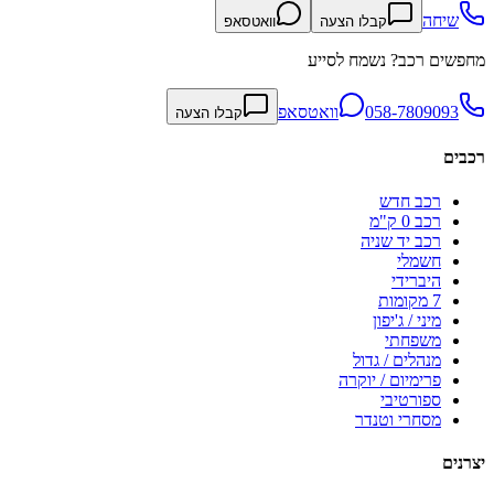
שיחה
קבלו הצעה
וואטסאפ
מחפשים רכב? נשמח לסייע
058-7809093
וואטסאפ
קבלו הצעה
רכבים
רכב חדש
רכב 0 ק"מ
רכב יד שניה
חשמלי
היברידי
7 מקומות
מיני / ג'יפון
משפחתי
מנהלים / גדול
פרימיום / יוקרה
ספורטיבי
מסחרי וטנדר
יצרנים