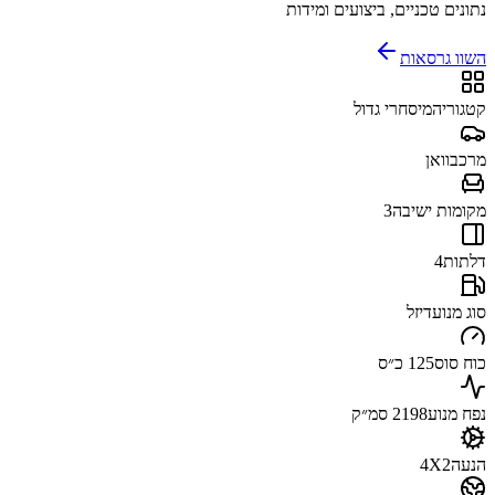
נתונים טכניים, ביצועים ומידות
השוו גרסאות
קטגוריה
מיסחרי גדול
מרכב
וואן
מקומות ישיבה
3
דלתות
4
סוג מנוע
דיזל
כוח סוס
125 כ״ס
נפח מנוע
2198 סמ״ק
הנעה
4X2