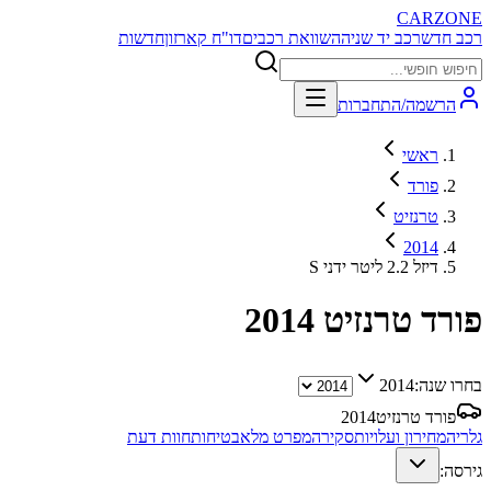
CARZONE
רכב חדש
רכב יד שניה
השוואת רכבים
דו"ח קארזון
חדשות
הרשמה/התחברות
ראשי
פורד
טרנזיט
2014
S דיזל 2.2 ליטר ידני
פורד טרנזיט
2014
בחרו שנה:
2014
פורד טרנזיט
2014
גלריה
מחירון ועלויות
סקירה
מפרט מלא
בטיחות
חוות דעת
גירסה: