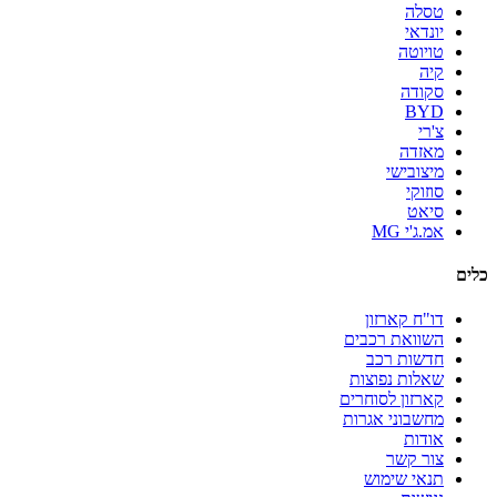
טסלה
יונדאי
טויוטה
קיה
סקודה
BYD
צ'רי
מאזדה
מיצובישי
סוזוקי
סיאט
אמ.ג'י MG
כלים
דו"ח קארזון
השוואת רכבים
חדשות רכב
שאלות נפוצות
קארזון לסוחרים
מחשבוני אגרות
אודות
צור קשר
תנאי שימוש