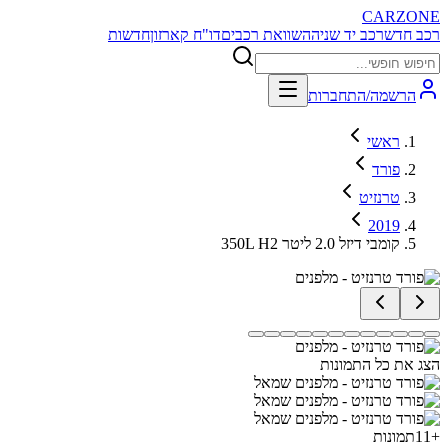
CARZONE
רכב חדש
רכב יד שניה
השוואת רכבים
דו"ח קארזון
חדשות
הרשמה/התחברות
ראשי
פורד
טרנזיט
2019
350L H2 קומבי דיזל 2.0 ליטר
הצג את כל התמונות
+
11
תמונות