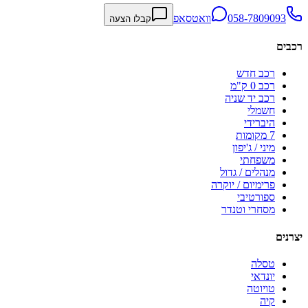
058-7809093
וואטסאפ
קבלו הצעה
רכבים
רכב חדש
רכב 0 ק"מ
רכב יד שניה
חשמלי
היברידי
7 מקומות
מיני / ג'יפון
משפחתי
מנהלים / גדול
פרימיום / יוקרה
ספורטיבי
מסחרי וטנדר
יצרנים
טסלה
יונדאי
טויוטה
קיה