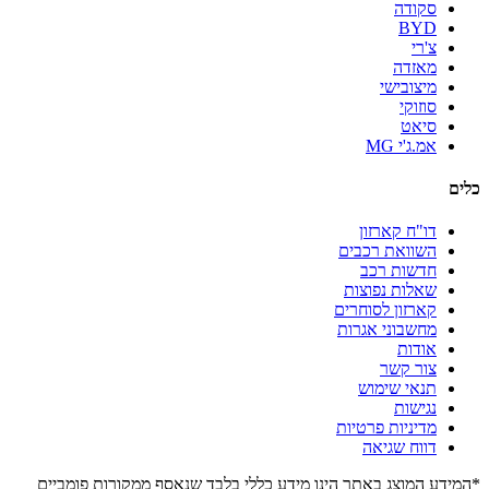
סקודה
BYD
צ'רי
מאזדה
מיצובישי
סוזוקי
סיאט
אמ.ג'י MG
כלים
דו"ח קארזון
השוואת רכבים
חדשות רכב
שאלות נפוצות
קארזון לסוחרים
מחשבוני אגרות
אודות
צור קשר
תנאי שימוש
נגישות
מדיניות פרטיות
דווח שגיאה
*המידע המוצג באתר הינו מידע כללי בלבד שנאסף ממקורות פומביים