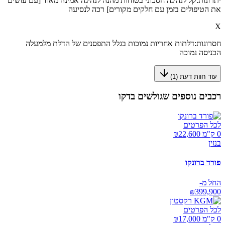
יתרונות:
קל לנהיגה חסכוני בטוחות מהנה לנהיגה אמינה מאוד [עם עושים
את הטיפולים בזמן עם חלקים מקורים] רכה לנסיעה
X
חסרונות:
דלתות אחריות נמוכות בגלל התפסנים של הדלת מלמעלה
הכניסה נמוכה
עוד חוות דעת (
1
)
רכבים נוספים שגולשים בדקו
לכל הפרטים
0 ק"מ ₪
22,600
בנזין
פורד ברונקו
החל מ-
₪
399,900
לכל הפרטים
0 ק"מ ₪
17,000