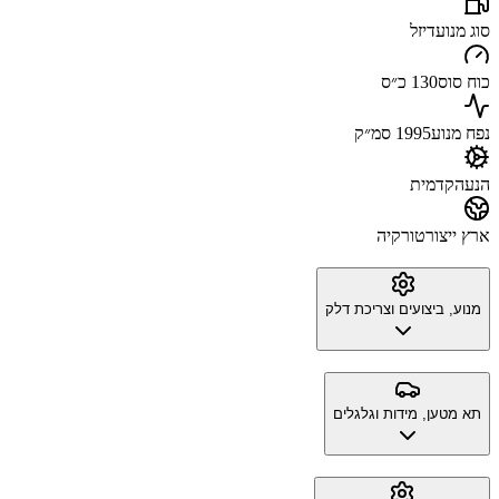
סוג מנוע
דיזל
כוח סוס
130 כ״ס
נפח מנוע
1995 סמ״ק
הנעה
קדמית
ארץ ייצור
טורקיה
מנוע, ביצועים וצריכת דלק
תא מטען, מידות וגלגלים