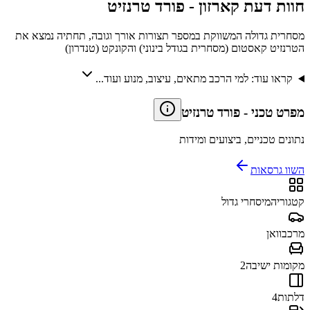
חוות דעת קארזון -
פורד טרנזיט
מסחרית גדולה המשווקת במספר תצורות אורך וגובה, תחתיה נמצא את
הטרנזיט קאסטום (מסחרית בגודל בינוני) והקונקט (טנדרון)
קראו עוד: למי הרכב מתאים, עיצוב, מנוע ועוד...
מפרט טכני
-
פורד טרנזיט
נתונים טכניים, ביצועים ומידות
השוו גרסאות
קטגוריה
מיסחרי גדול
מרכב
וואן
מקומות ישיבה
2
דלתות
4