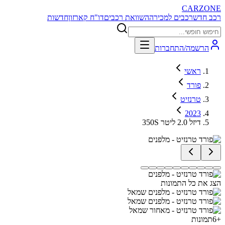
CARZONE
רכב חדש
רכבים למכירה
השוואת רכבים
דו"ח קארזון
חדשות
הרשמה/התחברות
ראשי
פורד
טרנזיט
2023
350S דיזל 2.0 ליטר
הצג את כל התמונות
+
6
תמונות