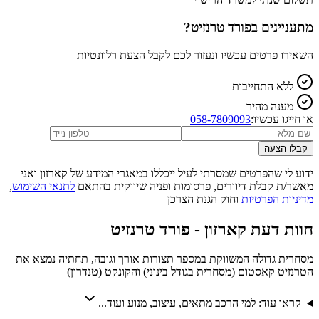
מתעניינים ב
פורד טרנזיט
?
השאירו פרטים עכשיו ונעזור לכם לקבל הצעת רלוונטיות
ללא התחייבות
מענה מהיר
או חייגו עכשיו:
058-7809093
קבלו הצעה
ידוע לי שהפרטים שמסרתי לעיל ייכללו במאגרי המידע של קארזון ואני
מאשר/ת קבלת דיוורים, פרסומות ופניה שיווקית בהתאם
לתנאי השימוש
,
מדיניות הפרטיות
וחוק הגנת הצרכן
חוות דעת קארזון -
פורד טרנזיט
מסחרית גדולה המשווקת במספר תצורות אורך וגובה, תחתיה נמצא את
הטרנזיט קאסטום (מסחרית בגודל בינוני) והקונקט (טנדרון)
קראו עוד: למי הרכב מתאים, עיצוב, מנוע ועוד...