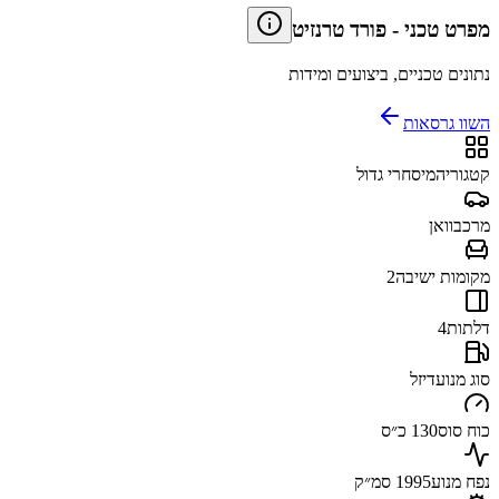
מפרט טכני
-
פורד טרנזיט
נתונים טכניים, ביצועים ומידות
השוו גרסאות
קטגוריה
מיסחרי גדול
מרכב
וואן
מקומות ישיבה
2
דלתות
4
סוג מנוע
דיזל
כוח סוס
130 כ״ס
נפח מנוע
1995 סמ״ק