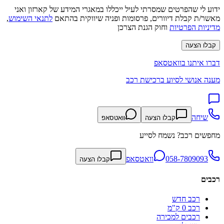
ידוע לי שהפרטים שמסרתי לעיל ייכללו במאגרי המידע של קארזון ואני
מאשר/ת קבלת דיוורים, פרסומות ופניה שיווקית בהתאם
לתנאי השימוש
,
מדיניות הפרטיות
וחוק הגנת הצרכן
קבלו הצעה
דברו איתנו בוואטסאפ
מענה אנושי לסיוע ברכישת רכב
שיחה
קבלו הצעה
וואטסאפ
מחפשים רכב? נשמח לסייע
058-7809093
וואטסאפ
קבלו הצעה
רכבים
רכב חדש
רכב 0 ק"מ
רכבים למכירה