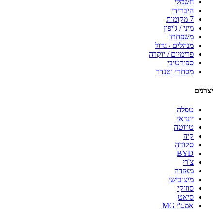
חשמלי
היברידי
7 מקומות
מיני / ג'יפון
משפחתי
מנהלים / גדול
פרימיום / יוקרה
ספורטיבי
מסחרי וטנדר
יצרנים
טסלה
יונדאי
טויוטה
קיה
סקודה
BYD
צ'רי
מאזדה
מיצובישי
סוזוקי
סיאט
אמ.ג'י MG