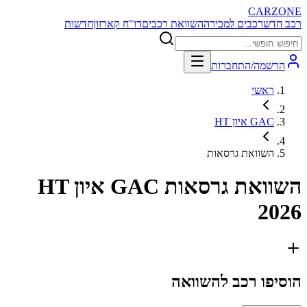
CARZONE
רכב חדש
רכבים למכירה
השוואת רכבים
דו"ח קארזון
חדשות
הרשמה/התחברות
ראשי
GAC איון HT
השוואת גרסאות
השוואת גרסאות
GAC איון HT
2026
הוסיפו רכב להשוואה