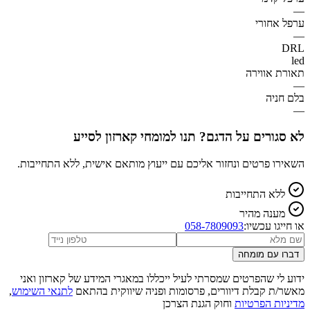
—
ערפל אחורי
—
DRL
led
תאורת אווירה
—
בלם חניה
—
לא סגורים על הדגם? תנו למומחי קארזון לסייע
השאירו פרטים ונחזור אליכם עם ייעוץ מותאם אישית, ללא התחייבות.
ללא התחייבות
מענה מהיר
או חייגו עכשיו:
058-7809093
דברו עם מומחה
ידוע לי שהפרטים שמסרתי לעיל ייכללו במאגרי המידע של קארזון ואני
מאשר/ת קבלת דיוורים, פרסומות ופניה שיווקית בהתאם
לתנאי השימוש
,
מדיניות הפרטיות
וחוק הגנת הצרכן