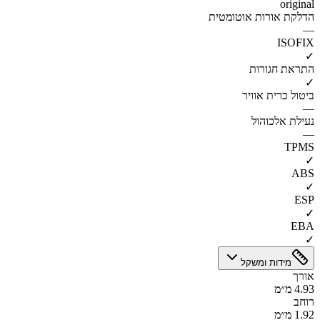
original
הדלקת אורות אוטומטית
—
ISOFIX
✓
התראת חגורות
✓
ביטול כרית אוויר
—
נעילת אלכוהול
—
TPMS
✓
ABS
✓
ESP
✓
EBA
✓
מידות ומשקל
אורך
4.93 מ״מ
רוחב
1.92 מ״מ