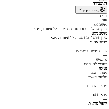
דאשבורד
אבזור ונוחות
ריפוד
עור
מושב נהג
כיוון חשמלי עם זכרונות, מחומם, כולל איוורור, מסאז'
מושב נוסע
כיוון חשמלי, מחומם, כולל איוורור, מסאז'
מושב אחורי
—
שורת מושבים שלישית
—
גג שמש
פנורמי לא נפתח
נעילה
מפתח חכם
חלונות חשמל
—
מראה מרכזית
—
מראות צד
—
קיפול מראות
—