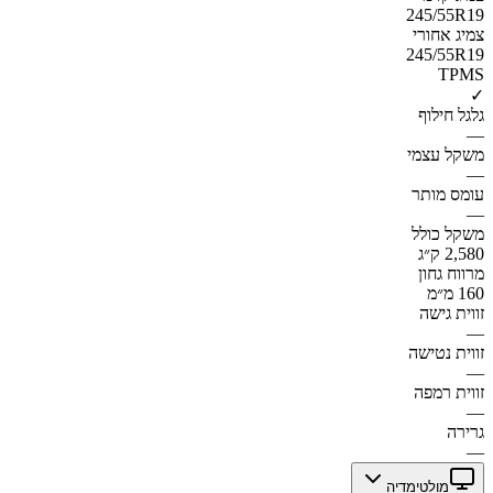
245/55R19
צמיג אחורי
245/55R19
TPMS
✓
גלגל חילוף
—
משקל עצמי
—
עומס מותר
—
משקל כולל
2,580 ק״ג
מרווח גחון
160 מ״מ
זווית גישה
—
זווית נטישה
—
זווית רמפה
—
גרירה
—
מולטימדיה