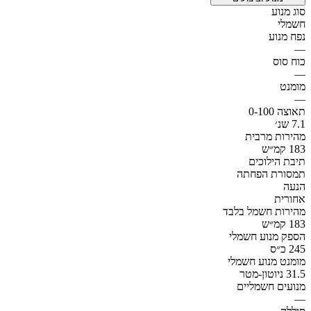
סוג מנוע
חשמלי
נפח מנוע
—
כוח סוס
—
מומנט
—
תאוצה 0-100
7.1 שנ׳
מהירות מרבית
183 קמ״ש
תיבת הילוכים
תמסורת הפחתה
הנעה
אחורית
מהירות חשמל בלבד
183 קמ״ש
הספק מנוע חשמלי
245 כ״ס
מומנט מנוע חשמלי
31.5 ניוטון-מטר
מנועים חשמליים
—