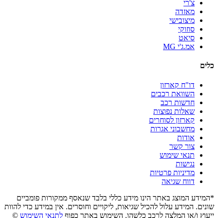
צ'רי
מאזדה
מיצובישי
סוזוקי
סיאט
אמ.ג'י MG
כלים
דו"ח קארזון
השוואת רכבים
חדשות רכב
שאלות נפוצות
קארזון לסוחרים
מחשבוני אגרות
אודות
צור קשר
תנאי שימוש
נגישות
מדיניות פרטיות
דווח שגיאה
*המידע המוצג באתר הינו מידע כללי בלבד שנאסף ממקורות פומביים
שונים. המידע עלול להכיל שגיאות, ליקויים וחוסרים. אין במידע כדי להוות
ייעוץ ו/או המלצה לרכב כלשהו. השימוש באתר כפוף
לתנאי השימוש
©