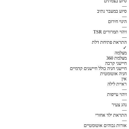
סיוע בצמתים
—
סיוע במעבר נתיב
—
היגוי חירום
—
זיהוי תמרורים TSR
—
התראת פתיחת דלת
✓
מצלמה
מצלמת 360
חיישני קרבה
חיישני חניה כולל חיישנים קדמיים
חניה אוטומטית
אין
ראיית לילה
—
זיהוי עייפות
—
נהג צעיר
—
התראת ילד אחורי
—
אורות גבוהים אוטומטיים