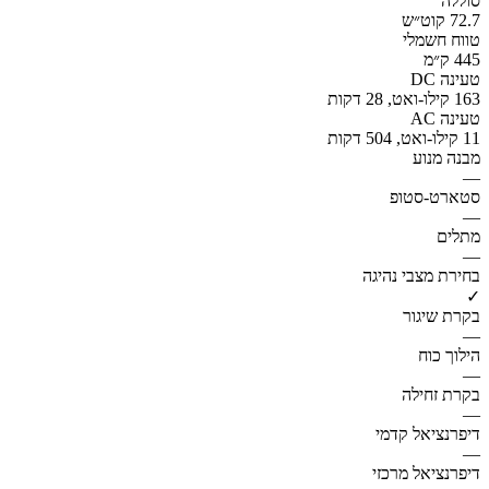
סוללה
72.7 קוט״ש
טווח חשמלי
445 ק״מ
טעינה DC
163 קילו-ואט, 28 דקות
טעינה AC
11 קילו-ואט, 504 דקות
מבנה מנוע
—
סטארט-סטופ
—
מתלים
—
בחירת מצבי נהיגה
✓
בקרת שיגור
—
הילוך כוח
—
בקרת זחילה
—
דיפרנציאל קדמי
—
דיפרנציאל מרכזי