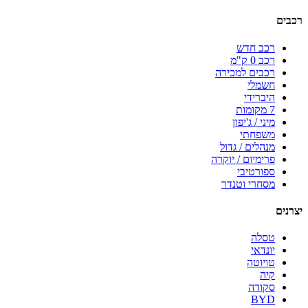
רכבים
רכב חדש
רכב 0 ק"מ
רכבים למכירה
חשמלי
היברידי
7 מקומות
מיני / ג'יפון
משפחתי
מנהלים / גדול
פרימיום / יוקרה
ספורטיבי
מסחרי וטנדר
יצרנים
טסלה
יונדאי
טויוטה
קיה
סקודה
BYD