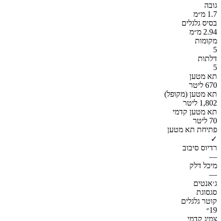
גובה
1.7 מ״מ
בסיס גלגלים
2.94 מ״מ
מקומות
5
דלתות
5
תא מטען
670 ליטר
תא מטען (מקופל)
1,802 ליטר
תא מטען קדמי
70 ליטר
פתיחת תא מטען
✓
רדיוס סיבוב
—
מיכל דלק
—
ג׳אנטים
סגסוגת
קוטר גלגלים
19״
צמיג קדמי