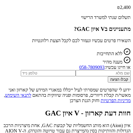
₪
2,400
תשלום שנתי למשרד הרישוי
מתעניינים ב
GAC איון V
?
השאירו פרטים עכשיו ונעזור לכם לקבל הצעת רלוונטיות
ללא התחייבות
מענה מהיר
או חייגו עכשיו:
058-7809093
קבלו הצעה
ידוע לי שהפרטים שמסרתי לעיל ייכללו במאגרי המידע של קארזון ואני
מאשר/ת קבלת דיוורים, פרסומות ופניה שיווקית בהתאם
לתנאי השימוש
,
מדיניות הפרטיות
וחוק הגנת הצרכן
חוות דעת קארזון -
GAC איון V
איון (Aion) הוא מותג החשמליות של קבוצת GAC, אחת מיצרניות הרכב
הגדולות והוותיקות בסין (המייצרת גם עבור טויוטה והונדה). ה-AION V