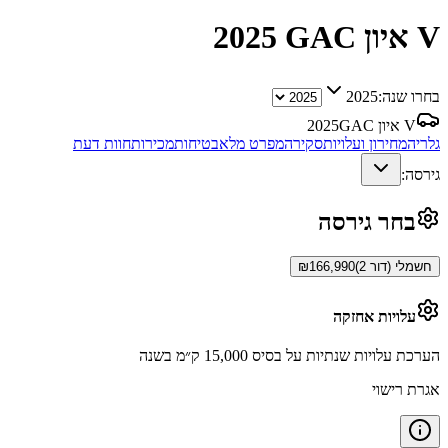
GAC איון V
2025
בחרו שנה:
2025
GAC איון V
2025
גלריה
מחירון ועלויות
סקירה
מפרט מלא
בטיחות
מכירות
חוות דעת
גירסה:
בחר גירסה
חשמלי (דור 2)
166,990
₪
עלויות אחזקה
הערכת עלויות שנתיות על בסיס 15,000 ק״מ בשנה
אגרת רישוי