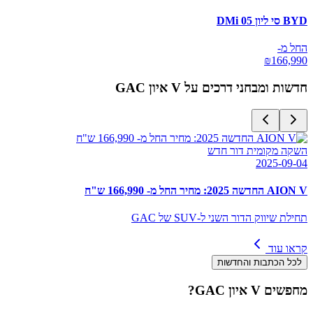
BYD סי ליון 05 DMi
החל מ-
₪
166,990
חדשות ומבחני דרכים על
GAC איון V
השקה מקומית דור חדש
2025-09-04
AION V החדשה 2025: מחיר החל מ- 166,990 ש"ח
תחילת שיווק הדור השני ל-SUV של GAC
קראו עוד
לכל הכתבות והחדשות
מחפשים
GAC איון V
?