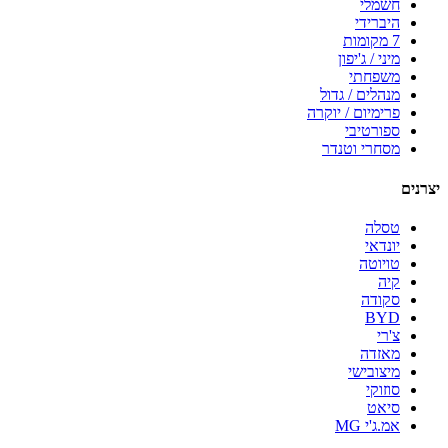
חשמלי
היברידי
7 מקומות
מיני / ג'יפון
משפחתי
מנהלים / גדול
פרימיום / יוקרה
ספורטיבי
מסחרי וטנדר
יצרנים
טסלה
יונדאי
טויוטה
קיה
סקודה
BYD
צ'רי
מאזדה
מיצובישי
סוזוקי
סיאט
אמ.ג'י MG