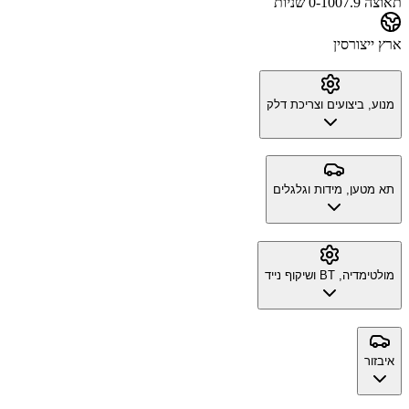
תאוצה 0-100
7.9 שניות
ארץ ייצור
סין
מנוע, ביצועים וצריכת דלק
תא מטען, מידות וגלגלים
מולטימדיה, BT ושיקוף נייד
איבזור