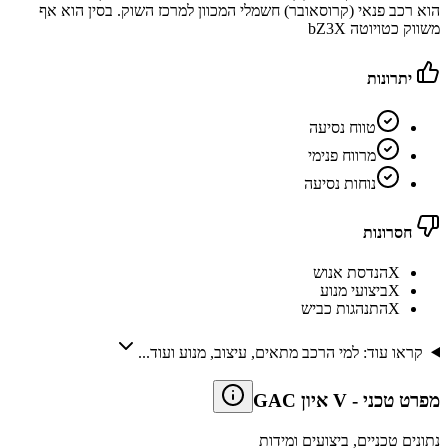
הוא רכב פנאי (קרוסאובר) חשמלי המכוון למרכז השוק. בסין הוא אף
משווק כטויוטה bZ3X
יתרונות
טווח נסיעה
מרווח פנימי
נוחות נסיעה
חסרונות
X
הנדסת אנוש
X
ביצועי מנוע
X
התנהגות כביש
קראו עוד: למי הרכב מתאים, עיצוב, מנוע ועוד...
מפרט טכני
-
GAC איון V
נתונים טכניים, ביצועים ומידות