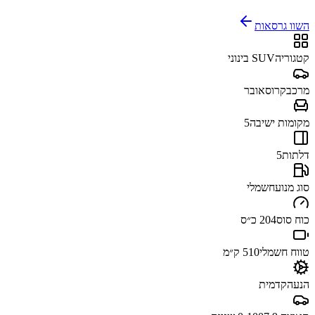
השוו גרסאות
קטגוריה
SUV בינוני
מרכב
קרוסאובר
מקומות ישיבה
5
דלתות
5
סוג מנוע
חשמלי
כוח סוס
204 כ״ס
טווח חשמלי
510 ק״מ
הנעה
קדמית