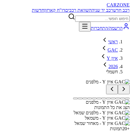
CARZONE
רכב חדש
רכב יד שניה
השוואת רכבים
דו"ח קארזון
חדשות
הרשמה/התחברות
ראשי
GAC
איון Y
2026
חשמלי
הצג את כל התמונות
+
20
תמונות