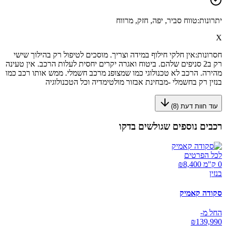
יתרונות:
טווח סביר, יפה, חזק, מרווח
X
חסרונות:
אין חלקי חילוף במידה וצריך. מוסכים לטיפול רק בהילוך שישי
רק ב2 סניפים שלהם. ביטוח ואגרה יקרים יחסית לעלות הרכב. אין טעינה
מהירה. הרכב לא טכנולוגי כמו שמצופנ מרכב חשמלי. ממש אותו רכב כמו
בנזין רק בחשמלי -מבחינת אבזור מולטימדיה וכל הטכנולוגיה
עוד חוות דעת (
8
)
רכבים נוספים שגולשים בדקו
לכל הפרטים
0 ק"מ ₪
8,400
בנזין
סקודה קאמיק
החל מ-
₪
139,990