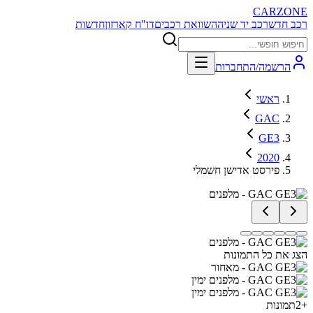
CARZONE
רכב חדש
רכב יד שניה
השוואת רכבים
דו"ח קארזון
חדשות
הרשמה/התחברות
ראשי
GAC
GE3
2020
פירסט אדישן חשמלי
הצג את כל התמונות
+
2
תמונות