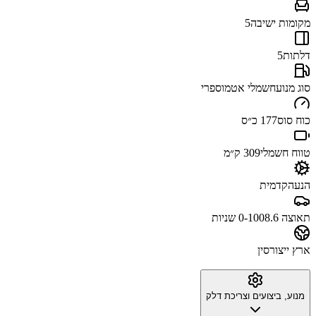
מקומות ישיבה
5
דלתות
5
סוג מנוע
חשמלי אטמוספרי
כוח סוס
177 כ״ס
טווח חשמלי
309 ק״מ
הנעה
קדמית
תאוצה 0-100
8.6 שניות
ארץ ייצור
סין
מנוע, ביצועים וצריכת דלק