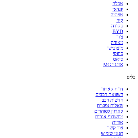
טסלה
יונדאי
טויוטה
קיה
סקודה
BYD
צ'רי
מאזדה
מיצובישי
סוזוקי
סיאט
אמ.ג'י MG
כלים
דו"ח קארזון
השוואת רכבים
חדשות רכב
שאלות נפוצות
קארזון לסוחרים
מחשבוני אגרות
אודות
צור קשר
תנאי שימוש