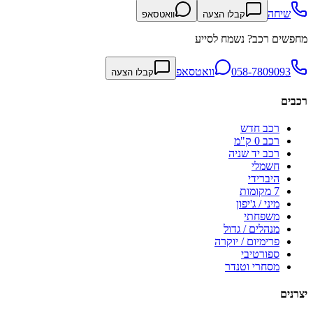
שיחה
קבלו הצעה
וואטסאפ
מחפשים רכב? נשמח לסייע
058-7809093
וואטסאפ
קבלו הצעה
רכבים
רכב חדש
רכב 0 ק"מ
רכב יד שניה
חשמלי
היברידי
7 מקומות
מיני / ג'יפון
משפחתי
מנהלים / גדול
פרימיום / יוקרה
ספורטיבי
מסחרי וטנדר
יצרנים