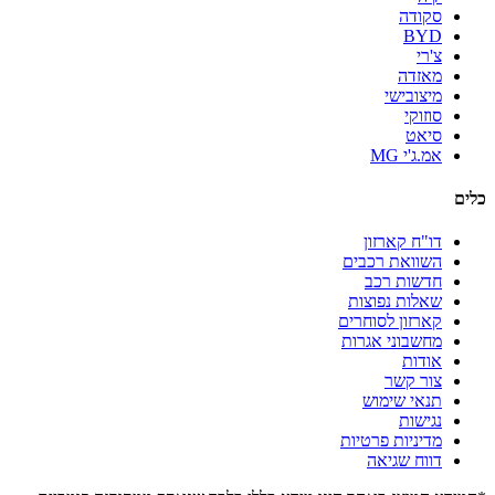
סקודה
BYD
צ'רי
מאזדה
מיצובישי
סוזוקי
סיאט
אמ.ג'י MG
כלים
דו"ח קארזון
השוואת רכבים
חדשות רכב
שאלות נפוצות
קארזון לסוחרים
מחשבוני אגרות
אודות
צור קשר
תנאי שימוש
נגישות
מדיניות פרטיות
דווח שגיאה