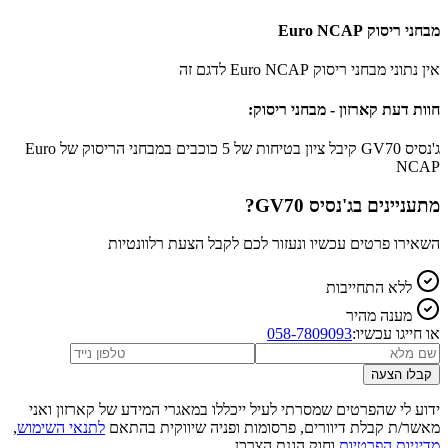
מבחני ריסוק Euro NCAP
אין נתוני מבחני ריסוק Euro NCAP לדגם זה
חוות דעת קארזון - מבחני ריסוק:
ג'נסיס GV70 קיבל ציון בטיחות של 5 כוכבים במבחני הריסוק של Euro
NCAP
מתעניינים ב
ג'נסיס GV70
?
השאירו פרטים עכשיו ונעזור לכם לקבל הצעת רלוונטיות
ללא התחייבות
מענה מהיר
או חייגו עכשיו:
058-7809093
קבלו הצעה
ידוע לי שהפרטים שמסרתי לעיל ייכללו במאגרי המידע של קארזון ואני
מאשר/ת קבלת דיוורים, פרסומות ופניה שיווקית בהתאם
לתנאי השימוש
,
מדיניות הפרטיות
וחוק הגנת הצרכן