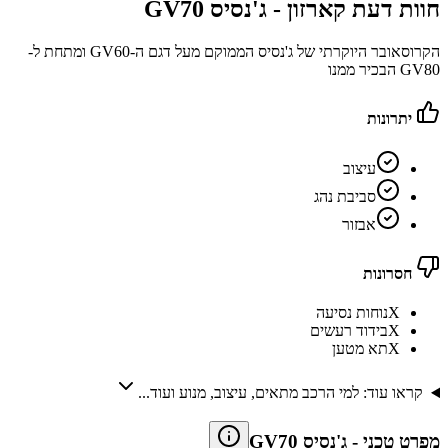
חוות דעת קארזון -
ג'נסיס GV70
הקרוסאובר היוקרתי של ג'נסיס הממוקם מעל דגם ה-GV60 ומתחת ל-
GV80 הבכיר ממנו
יתרונות
עיצוב
סביבת נהג
אבזור
חסרונות
X
נוחות נסיעה
X
בידוד רעשים
X
תא מטען
קראו עוד: למי הרכב מתאים, עיצוב, מנוע ועוד...
מפרט טכני
-
ג'נסיס GV70