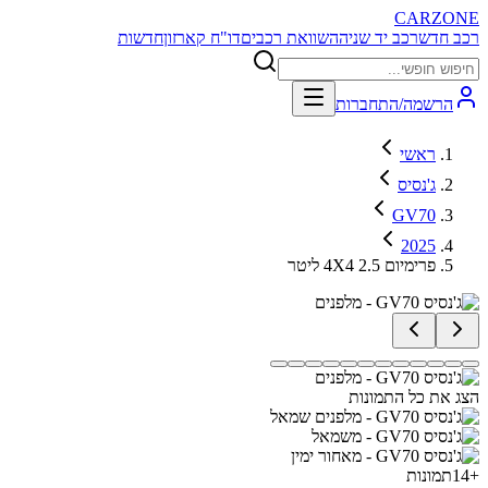
CARZONE
רכב חדש
רכב יד שניה
השוואת רכבים
דו"ח קארזון
חדשות
הרשמה/התחברות
ראשי
ג'נסיס
GV70
2025
פרימיום 4X4 2.5 ליטר
הצג את כל התמונות
+
14
תמונות