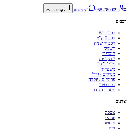
058-7809093
וואטסאפ
קבלו הצעה
רכבים
רכב חדש
רכב 0 ק"מ
רכב יד שניה
חשמלי
היברידי
7 מקומות
מיני / ג'יפון
משפחתי
מנהלים / גדול
פרימיום / יוקרה
ספורטיבי
מסחרי וטנדר
יצרנים
טסלה
יונדאי
טויוטה
קיה