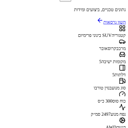
נתונים טכניים, ביצועים ומידות
השוו גרסאות
קטגוריה
SUV בינוני פרימיום
מרכב
קרוסאובר
מקומות ישיבה
5
דלתות
5
סוג מנוע
בנזין טורבו
כוח סוס
300 כ״ס
נפח מנוע
2497 סמ״ק
הנעה
AWD