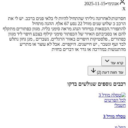
אנונימי
•
2025-11-15
X
חסרונות:
לאחרונה גיליתי שהתחיל להיות לי בלאי פנים ברכב. יש לי את
הרכב כ שלוש שנים מודל 22 נסע 67 אלף. ההגה מתחיל
להתפורר.הכסאות במיוחד הנהג מראה סימני בליה. מגוון כפתורים מתקלף
להם או בסביבתם האיור של הכפתור סימני קילוף בצבע חיפוי ליד מגוון
כפתורים , פלסטיקות חיפויים באזור הרגליים. נשברים , מגן גחון נתלש
לבד ועף ונשבר , יש חיישנים. היקפיים. אבל לא עוצר או מתריע
מהתנגשות במדרכה או גדר או דברים בחזית
קרא עוד
עוד חוות דעת (
2
)
רכבים נוספים שגולשים בדקו
לכל הפרטים
חשמלי
טסלה מודל 3
החל מ-