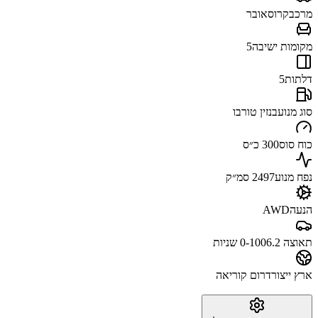
מרכב
קרוסאובר
מקומות ישיבה
5
דלתות
5
סוג מנוע
בנזין טורבו
כוח סוס
300 כ״ס
נפח מנוע
2497 סמ״ק
הנעה
AWD
תאוצה 0-100
6.2 שניות
ארץ ייצור
דרום קוריאה