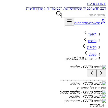
CARZONE
רכב חדש
רכב יד שניה
השוואת רכבים
דו"ח קארזון
חדשות
הרשמה/התחברות
ראשי
ג'נסיס
GV70
2026
פרימיום 4X4 2.5 ליטר
הצג את כל התמונות
+
14
תמונות