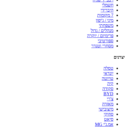
חשמלי
היברידי
7 מקומות
מיני / ג'יפון
משפחתי
מנהלים / גדול
פרימיום / יוקרה
ספורטיבי
מסחרי וטנדר
יצרנים
טסלה
יונדאי
טויוטה
קיה
סקודה
BYD
צ'רי
מאזדה
מיצובישי
סוזוקי
סיאט
אמ.ג'י MG