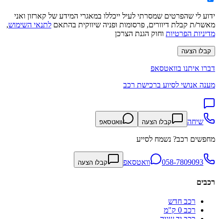
ידוע לי שהפרטים שמסרתי לעיל ייכללו במאגרי המידע של קארזון ואני
מאשר/ת קבלת דיוורים, פרסומות ופניה שיווקית בהתאם
לתנאי השימוש
,
מדיניות הפרטיות
וחוק הגנת הצרכן
קבלו הצעה
דברו איתנו בוואטסאפ
מענה אנושי לסיוע ברכישת רכב
שיחה
קבלו הצעה
וואטסאפ
מחפשים רכב? נשמח לסייע
058-7809093
וואטסאפ
קבלו הצעה
רכבים
רכב חדש
רכב 0 ק"מ
רכב יד שניה