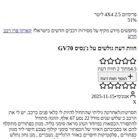
פרימיום 4X4 2.5 ליטר
51
%
מחפשים מידע מקיף על מסירות רכבים חדשים בישראל?
קארזון פרו רכב
חדש
חוות דעת גולשים על
ג'נסיס GV70
4.5
מתוך
2
חוות דעת
הוסף חוות דעת
אנונימי
•
2025-11-15
X
חסרונות:
לאחרונה גיליתי שהתחיל להיות לי בלאי פנים ברכב. יש לי את
הרכב כ שלוש שנים מודל 22 נסע 67 אלף. ההגה מתחיל
להתפורר.הכסאות במיוחד הנהג מראה סימני בליה. מגוון כפתורים מתקלף
להם או בסביבתם האיור של הכפתור סימני קילוף בצבע חיפוי ליד מגוון
כפתורים , פלסטיקות חיפויים באזור הרגליים. נשברים , מגן גחון נתלש