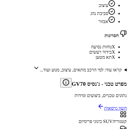
עיצוב
סביבת נהג
אבזור
חסרונות
X
נוחות נסיעה
X
בידוד רעשים
X
תא מטען
קראו עוד: למי הרכב מתאים, עיצוב, מנוע ועוד...
מפרט טכני
-
ג'נסיס GV70
נתונים טכניים, ביצועים ומידות
השוו גרסאות
קטגוריה
SUV בינוני פרימיום