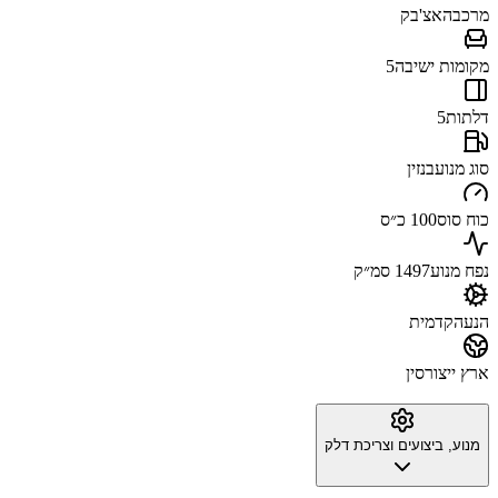
מרכב
האצ'בק
מקומות ישיבה
5
דלתות
5
סוג מנוע
בנזין
כוח סוס
100 כ״ס
נפח מנוע
1497 סמ״ק
הנעה
קדמית
ארץ ייצור
סין
מנוע, ביצועים וצריכת דלק