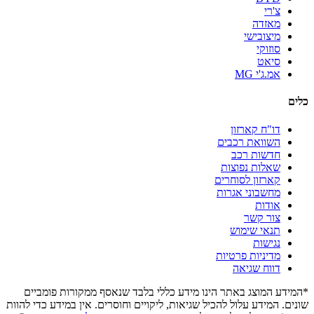
צ'רי
מאזדה
מיצובישי
סוזוקי
סיאט
אמ.ג'י MG
כלים
דו"ח קארזון
השוואת רכבים
חדשות רכב
שאלות נפוצות
קארזון לסוחרים
מחשבוני אגרות
אודות
צור קשר
תנאי שימוש
נגישות
מדיניות פרטיות
דווח שגיאה
*המידע המוצג באתר הינו מידע כללי בלבד שנאסף ממקורות פומביים
שונים. המידע עלול להכיל שגיאות, ליקויים וחוסרים. אין במידע כדי להוות