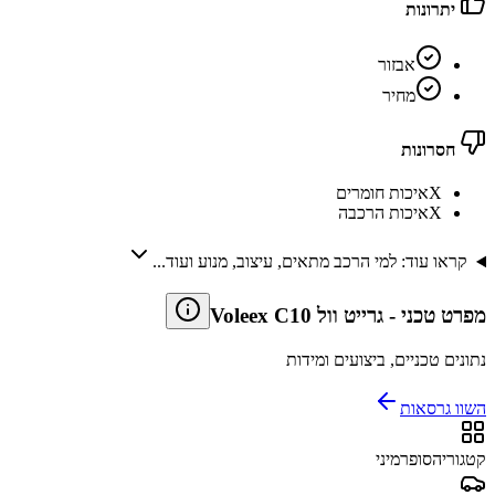
יתרונות
אבזור
מחיר
חסרונות
X
איכות חומרים
X
איכות הרכבה
קראו עוד: למי הרכב מתאים, עיצוב, מנוע ועוד...
מפרט טכני
-
גרייט וול Voleex C10
נתונים טכניים, ביצועים ומידות
השוו גרסאות
קטגוריה
סופרמיני