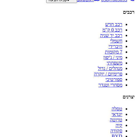
רכבים
רכב חדש
רכב 0 ק"מ
רכב יד שניה
חשמלי
היברידי
7 מקומות
מיני / ג'יפון
משפחתי
מנהלים / גדול
פרימיום / יוקרה
ספורטיבי
מסחרי וטנדר
יצרנים
טסלה
יונדאי
טויוטה
קיה
סקודה
BYD