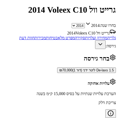
גרייט וול Voleex C10
2014
בחרו שנה:
2014
גרייט וול Voleex C10
2014
גלריה
מחירון ועלויות
סקירה
מפרט מלא
בטיחות
מכירות
חוות דעת
גירסה:
בחר גירסה
De-laxs 1.5 ליטר ידני (דור 1)
70,000
₪
עלויות אחזקה
הערכת עלויות שנתיות על בסיס 15,000 ק״מ בשנה
צריכת דלק