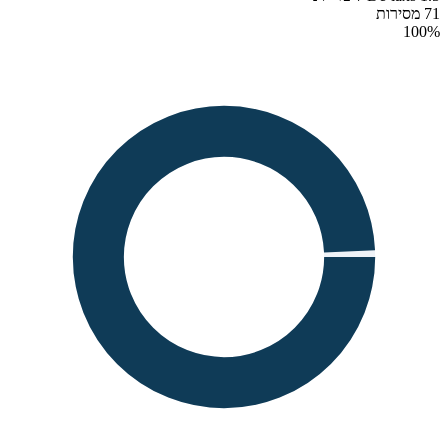
71 מסירות
100
%