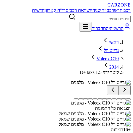
CARZONE
רכב חדש
רכב יד שניה
השוואת רכבים
דו"ח קארזון
חדשות
הרשמה/התחברות
ראשי
גרייט וול
Voleex C10
2014
De-laxs 1.5 ליטר ידני
הצג את כל התמונות
+
16
תמונות