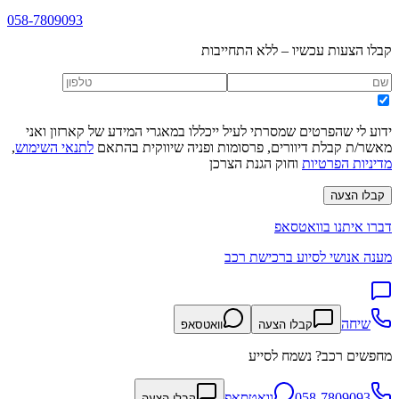
058-7809093
קבלו הצעות עכשיו – ללא התחייבות
ידוע לי שהפרטים שמסרתי לעיל ייכללו במאגרי המידע של קארזון ואני
מאשר/ת קבלת דיוורים, פרסומות ופניה שיווקית בהתאם
לתנאי השימוש
,
מדיניות הפרטיות
וחוק הגנת הצרכן
קבלו הצעה
דברו איתנו בוואטסאפ
מענה אנושי לסיוע ברכישת רכב
שיחה
קבלו הצעה
וואטסאפ
מחפשים רכב? נשמח לסייע
058-7809093
וואטסאפ
קבלו הצעה