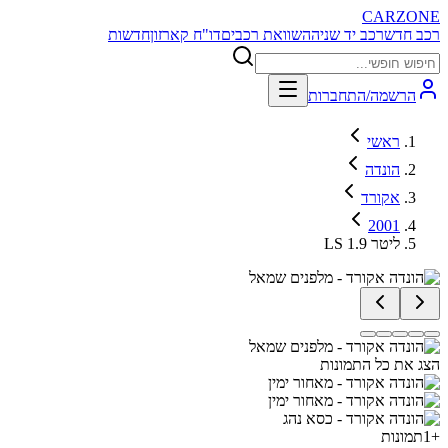
CARZONE
רכב חדש
רכב יד שניה
השוואת רכבים
דו"ח קארזון
חדשות
הרשמה/התחברות
ראשי
הונדה
אקורד
2001
LS 1.9 ליטר
הצג את כל התמונות
+
1
תמונות