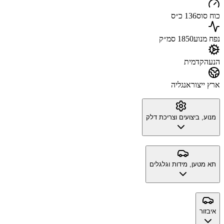
כוח סוס
136 כ״ס
נפח מנוע
1850 סמ״ק
הנעה
קדמית
ארץ ייצור
אנגליה
מנוע, ביצועים וצריכת דלק
תא מטען, מידות וגלגלים
איבזור