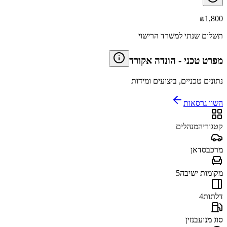
₪
1,800
תשלום שנתי למשרד הרישוי
מפרט טכני
-
הונדה אקורד
נתונים טכניים, ביצועים ומידות
השוו גרסאות
קטגוריה
מנהלים
מרכב
סדאן
מקומות ישיבה
5
דלתות
4
סוג מנוע
בנזין