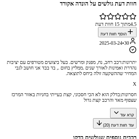
חוות דעת גולשים על
הונדה אקורד
4.5
מתוך
15
חוות דעת
הוסף חוות דעת
2025-03-24
•
30
יתרונות:
רכב רחב, נח, מפנק ומרשים. בעל ביצועים מטורפים עם יציבות
נהדרת ואמינות לאורך שנים .ממליץ בחום ., בד בבד אני חושב לגבי
המחיר שההשקעה זולה ביחס לתוצאה.
X
חסרונות:
בדלק הוא לא הכי חסכוני, קצת בעייתי בחניות באזור המרכז
שצפוף מאד והרכב קצת גדול
קרא עוד
עוד חוות דעת (
20
)
רכבים נוספים שגולשים בדקו