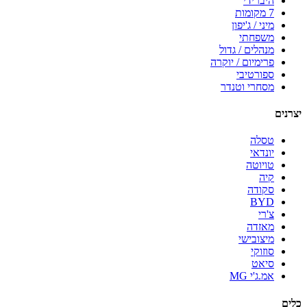
היברידי
7 מקומות
מיני / ג'יפון
משפחתי
מנהלים / גדול
פרימיום / יוקרה
ספורטיבי
מסחרי וטנדר
יצרנים
טסלה
יונדאי
טויוטה
קיה
סקודה
BYD
צ'רי
מאזדה
מיצובישי
סוזוקי
סיאט
אמ.ג'י MG
כלים