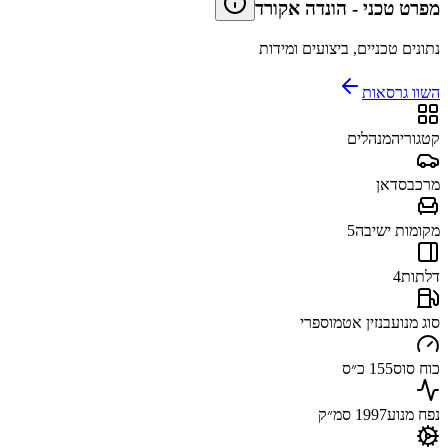
מפרט טכני
-
הונדה אקורד
נתונים טכניים, ביצועים ומידות
השוו גרסאות
קטגוריה
מנהלים
מרכב
סדאן
מקומות ישיבה
5
דלתות
4
סוג מנוע
בנזין אטמוספרי
כוח סוס
155 כ״ס
נפח מנוע
1997 סמ״ק