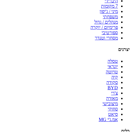
היברידי
7 מקומות
מיני / ג'יפון
משפחתי
מנהלים / גדול
פרימיום / יוקרה
ספורטיבי
מסחרי וטנדר
יצרנים
טסלה
יונדאי
טויוטה
קיה
סקודה
BYD
צ'רי
מאזדה
מיצובישי
סוזוקי
סיאט
אמ.ג'י MG
כלים