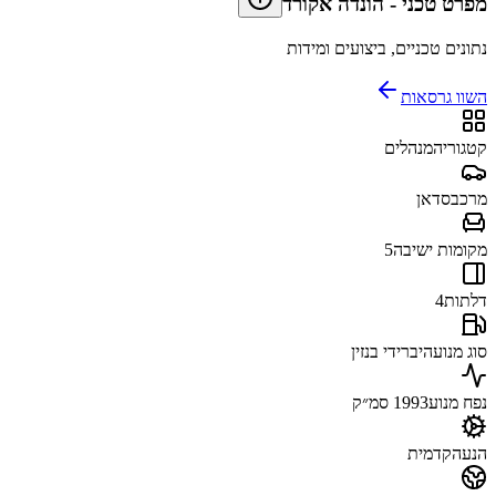
מפרט טכני
-
הונדה אקורד
נתונים טכניים, ביצועים ומידות
השוו גרסאות
קטגוריה
מנהלים
מרכב
סדאן
מקומות ישיבה
5
דלתות
4
סוג מנוע
היברידי בנזין
נפח מנוע
1993 סמ״ק
הנעה
קדמית