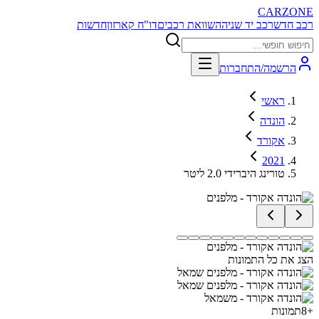
CARZONE
רכב חדש
רכב יד שניה
השוואת רכבים
דו"ח קארזון
חדשות
הרשמה/התחברות
ראשי
הונדה
אקורד
2021
טורינג היברידי 2.0 ליטר
הצג את כל התמונות
+
8
תמונות