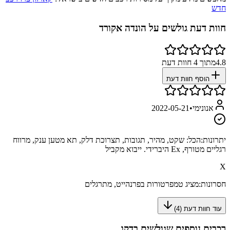
חדש
חוות דעת גולשים על
הונדה אקורד
4.8
מתוך
4
חוות דעת
הוסף חוות דעת
אנונימי
•
2022-05-21
יתרונות:
הכל: שקט, מהיר, תגובות, תצרוכת דלק, תא מטען ענק, מרווח
רגליים מטורף, Ex היברידי. ייבוא מקביל
X
חסרונות:
מציג טמפרטורות בפרנהייט, מתרגלים
עוד חוות דעת (
4
)
רכבים נוספים שגולשים בדקו