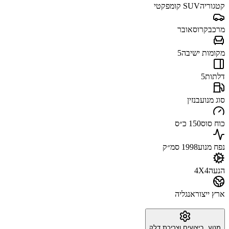
קטגוריה
SUV קומפקטי
מרכב
קרוסאובר
מקומות ישיבה
5
דלתות
5
סוג מנוע
בנזין
כוח סוס
150 כ״ס
נפח מנוע
1998 סמ״ק
הנעה
4X4
ארץ ייצור
אנגליה
מנוע, ביצועים וצריכת דלק