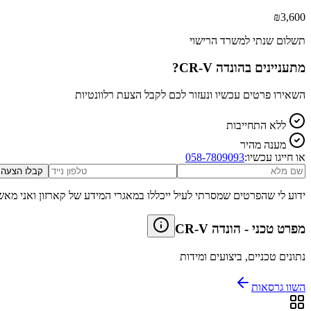
₪
3,600
תשלום שנתי למשרד הרישוי
מתעניינים ב
הונדה CR-V
?
השאירו פרטים עכשיו ונעזור לכם לקבל הצעת רלוונטיות
ללא התחייבות
מענה מהיר
או חייגו עכשיו:
058-7809093
קבלו הצעה
ידוע לי שהפרטים שמסרתי לעיל ייכללו במאגרי המידע של קארזון ואני מאש
מפרט טכני
-
הונדה CR-V
נתונים טכניים, ביצועים ומידות
השוו גרסאות