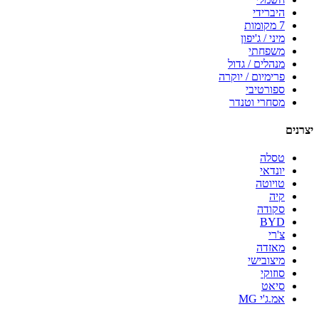
היברידי
7 מקומות
מיני / ג'יפון
משפחתי
מנהלים / גדול
פרימיום / יוקרה
ספורטיבי
מסחרי וטנדר
יצרנים
טסלה
יונדאי
טויוטה
קיה
סקודה
BYD
צ'רי
מאזדה
מיצובישי
סוזוקי
סיאט
אמ.ג'י MG