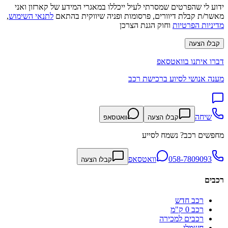
ידוע לי שהפרטים שמסרתי לעיל ייכללו במאגרי המידע של קארזון ואני
מאשר/ת קבלת דיוורים, פרסומות ופניה שיווקית בהתאם
לתנאי השימוש
,
מדיניות הפרטיות
וחוק הגנת הצרכן
קבלו הצעה
דברו איתנו בוואטסאפ
מענה אנושי לסיוע ברכישת רכב
שיחה
קבלו הצעה
וואטסאפ
מחפשים רכב? נשמח לסייע
058-7809093
וואטסאפ
קבלו הצעה
רכבים
רכב חדש
רכב 0 ק"מ
רכבים למכירה
חשמלי