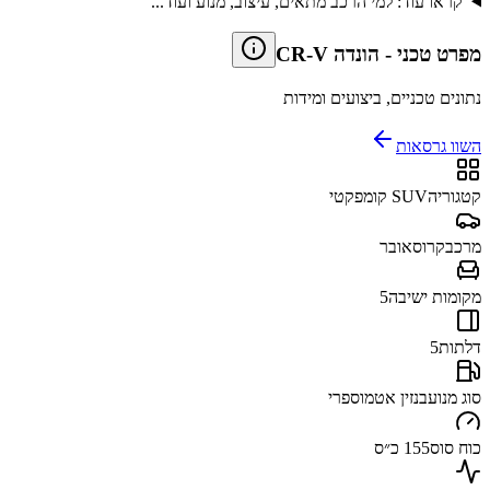
קראו עוד: למי הרכב מתאים, עיצוב, מנוע ועוד...
מפרט טכני
-
הונדה CR-V
נתונים טכניים, ביצועים ומידות
השוו גרסאות
קטגוריה
SUV קומפקטי
מרכב
קרוסאובר
מקומות ישיבה
5
דלתות
5
סוג מנוע
בנזין אטמוספרי
כוח סוס
155 כ״ס