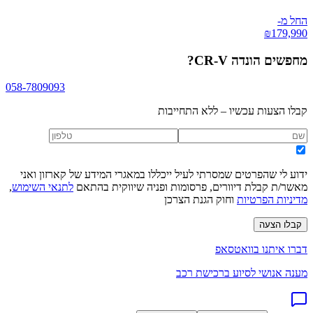
החל מ-
₪
179,990
מחפשים
הונדה CR-V
?
058-7809093
קבלו הצעות עכשיו – ללא התחייבות
ידוע לי שהפרטים שמסרתי לעיל ייכללו במאגרי המידע של קארזון ואני
מאשר/ת קבלת דיוורים, פרסומות ופניה שיווקית בהתאם
לתנאי השימוש
,
מדיניות הפרטיות
וחוק הגנת הצרכן
קבלו הצעה
דברו איתנו בוואטסאפ
מענה אנושי לסיוע ברכישת רכב