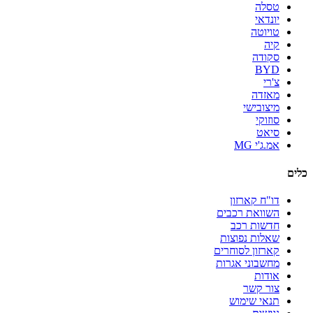
טסלה
יונדאי
טויוטה
קיה
סקודה
BYD
צ'רי
מאזדה
מיצובישי
סוזוקי
סיאט
אמ.ג'י MG
כלים
דו"ח קארזון
השוואת רכבים
חדשות רכב
שאלות נפוצות
קארזון לסוחרים
מחשבוני אגרות
אודות
צור קשר
תנאי שימוש