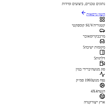
נתונים טכניים, ביצועים ומידות
השוו גרסאות
קטגוריה
SUV קומפקטי
מרכב
קרוסאובר
מקומות ישיבה
5
דלתות
5
סוג מנוע
היברידי בנזין
נפח מנוע
1993 סמ״ק
הנעה
4X4
ארץ ייצור
קנדה