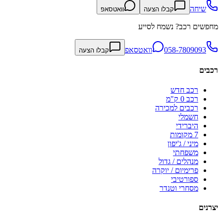
שיחה
קבלו הצעה
וואטסאפ
מחפשים רכב? נשמח לסייע
058-7809093
וואטסאפ
קבלו הצעה
רכבים
רכב חדש
רכב 0 ק"מ
רכבים למכירה
חשמלי
היברידי
7 מקומות
מיני / ג'יפון
משפחתי
מנהלים / גדול
פרימיום / יוקרה
ספורטיבי
מסחרי וטנדר
יצרנים