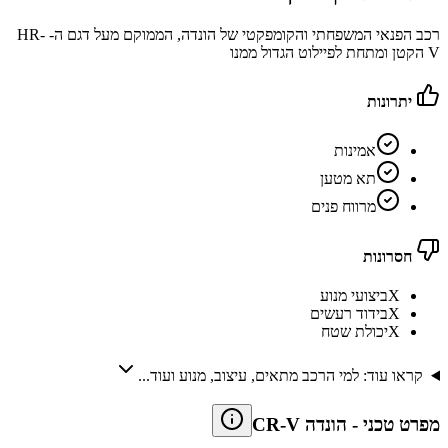
רכב הפנאי המשפחתי והקומפקטי של הונדה, הממוקם מעל דגם ה- HR-
V הקטן ומתחת לפיילוט הגדול ממנו
יתרונות
אמינות
תא מטען
מרווח פנים
חסרונות
X
ביצועי מנוע
X
בידוד רעשים
X
יכולת שטח
קראו עוד: למי הרכב מתאים, עיצוב, מנוע ועוד...
מפרט טכני
-
הונדה CR-V