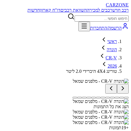
CARZONE
רכב חדש
רכבים למכירה
השוואת רכבים
דו"ח קארזון
חדשות
הרשמה/התחברות
ראשי
הונדה
CR-V
2026
טורינג 4X4 היברידי 2.0 ליטר
הצג את כל התמונות
+
19
תמונות