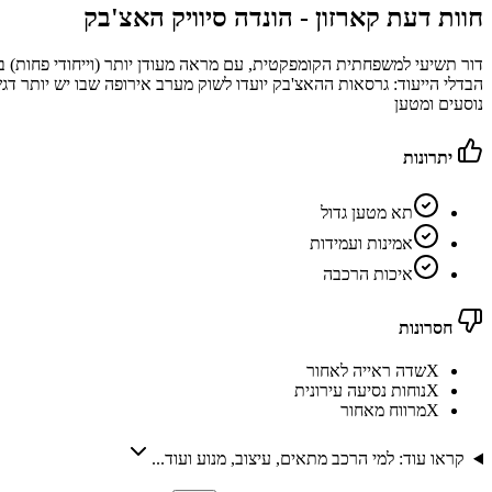
חוות דעת קארזון -
הונדה סיוויק האצ'בק
דור תשיעי למשפחתית הקומפקטית, עם מראה מעודן יותר (וייחודי פחות) 
הבדלי הייעוד: גרסאות ההאצ'בק יועדו לשוק מערב אירופה שבו יש יותר דגש
נוסעים ומטען
יתרונות
תא מטען גדול
אמינות ועמידות
איכות הרכבה
חסרונות
X
שדה ראייה לאחור
X
נוחות נסיעה עירונית
X
מרווח מאחור
קראו עוד: למי הרכב מתאים, עיצוב, מנוע ועוד...