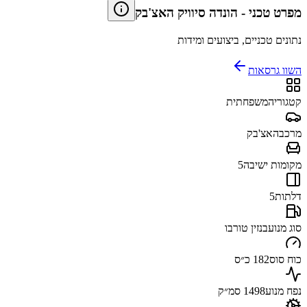
מפרט טכני
-
הונדה סיוויק האצ'בק
נתונים טכניים, ביצועים ומידות
השוו גרסאות
קטגוריה
משפחתית
מרכב
האצ'בק
מקומות ישיבה
5
דלתות
5
סוג מנוע
בנזין טורבו
כוח סוס
182 כ״ס
נפח מנוע
1498 סמ״ק