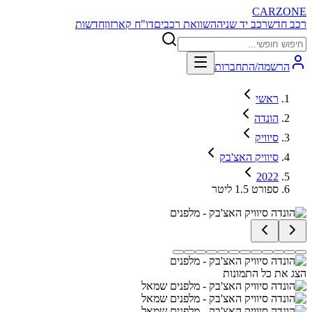
CARZONE
רכב חדש
רכב יד שניה
השוואת רכבים
דו"ח קארזון
חדשות
הרשמה/התחברות
ראשי
הונדה
סיוויק
סיוויק האצ'בק
2022
ספורט 1.5 ליטר
הצג את כל התמונות