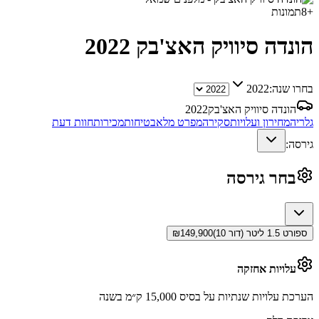
+
8
תמונות
הונדה סיוויק האצ'בק
2022
בחרו שנה:
2022
הונדה סיוויק האצ'בק
2022
גלריה
מחירון ועלויות
סקירה
מפרט מלא
בטיחות
מכירות
חוות דעת
גירסה:
בחר גירסה
ספורט 1.5 ליטר (דור 10)
149,900
₪
עלויות אחזקה
הערכת עלויות שנתיות על בסיס 15,000 ק״מ בשנה