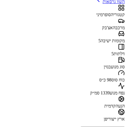
השוו גרסאות
קטגוריה
סופרמיני
מרכב
האצ'בק
מקומות ישיבה
5
דלתות
5
סוג מנוע
בנזין
כוח סוס
98 כ״ס
נפח מנוע
1339 סמ״ק
הנעה
קדמית
ארץ ייצור
יפן