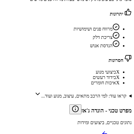
יתרונות
מרווח פנים ושימושיות
צריכת דלק
הנדסת אנוש
חסרונות
X
ביצועי מנוע
X
בידוד רעשים
X
איכות חומרים
קראו עוד: למי הרכב מתאים, עיצוב, מנוע ועוד...
מפרט טכני
-
הונדה ג'אז
נתונים טכניים, ביצועים ומידות