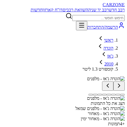
CARZONE
רכב חדש
רכב יד שניה
השוואת רכבים
דו"ח קארזון
חדשות
הרשמה/התחברות
ראשי
הונדה
ג'אז
2010
קומפורט 1.3 ליטר
הצג את כל התמונות
+
4
תמונות